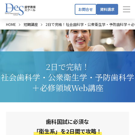
お問合せ
資料請求
HOME
短期講座
2日で完結！社会歯科学・公衆衛生学・予防歯科学＋必
2日で完結！
社会歯科学・公衆衛生学・予防歯科学
＋必修領域Web講座
歯科国試に必須な
「衛生系」を2日間で攻略！