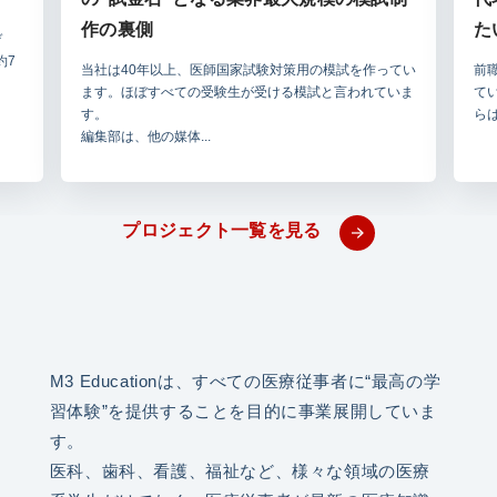
作の裏側
た
デ
約7
当社は40年以上、医師国家試験対策用の模試を作ってい
前
ます。ほぼすべての受験生が受ける模試と言われていま
て
す。
ら
編集部は、他の媒体...
プロジェクト一覧を見る
M3 Educationは、すべての医療従事者に“最高の学
習体験”を提供することを目的に事業展開していま
す。
医科、歯科、看護、福祉など、様々な領域の医療