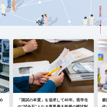
EXPLORE
め
「国試の本質」を追求して40年。医学生
裁
の“試金石”となる業界最大規模の模試制
代