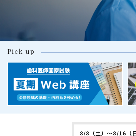
Pick up
8/8（土）～8/1