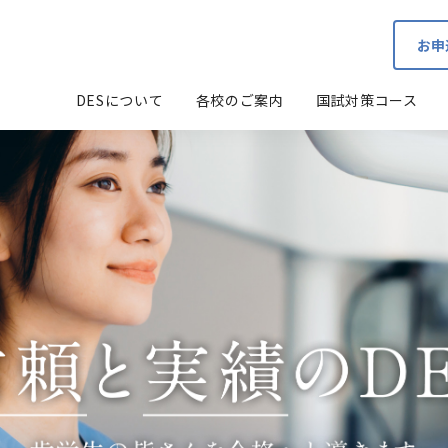
お申
DESについて
各校のご案内
国試対策コース
講師紹介
豊富な教材
2日で完結！社会歯科学・公衆衛生学・
CBTネット模試
必修模試ご案内
DESNET会員サービス
予防歯科学＋必修領域Web講座
2026年度版 団体受験要項
新ガイドラインに的確に対応
年間スケジュー
Q ＆ A
入校説明会