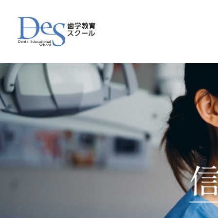
DESの的中力
模擬試験
短期講座
CBT対策
ログイン
プレ模試ご案内
模擬試験Webサービス
夏期Web講座
CBTネット講座
国試対策コース
国試の傾向
合格者の声