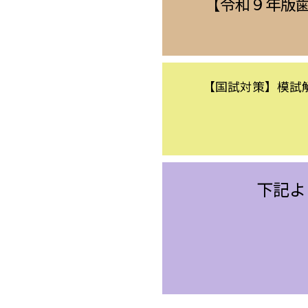
【令和９年版
【国試対策】模試解
下記よ