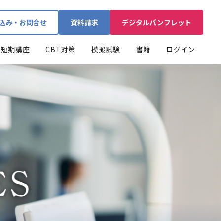
込み・お問合せ
資料請求
デジタルパンフレット
短期講座
CBT対策
模擬試験
書籍
ログイン
DESの国試対策
CBTネット模試
全国統一模擬試験ご案内
DES本科生ログイン
直前対策予想講座
動作環境・お試し版
ル/カリキュラム
1日のスケジュール
入校案内