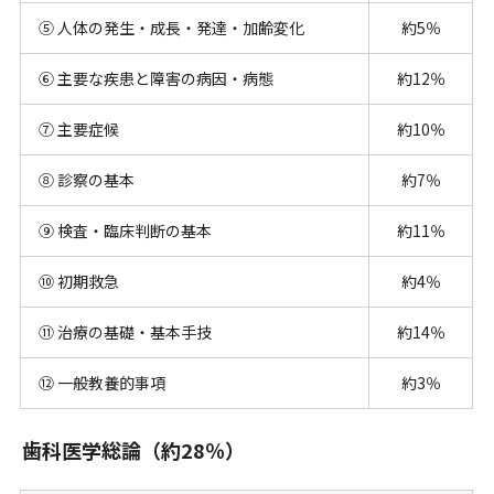
⑤ 人体の発生・成長・発達・加齢変化
約5％
⑥ 主要な疾患と障害の病因・病態
約12％
⑦ 主要症候
約10％
⑧ 診察の基本
約7％
⑨ 検査・臨床判断の基本
約11％
⑩ 初期救急
約4％
⑪ 治療の基礎・基本手技
約14％
⑫ 一般教養的事項
約3％
歯科医学総論（約28％）