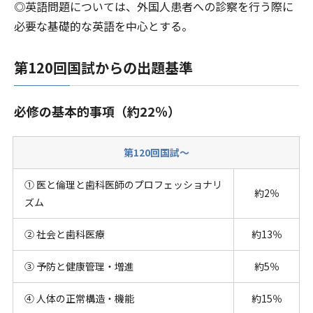
◎英語問題については、外国人患者への診察を行う際に
必要な基礎的な英語を中心とする。
第120回国試からの出題基準
必修の基本的事項（約22％）
第120回国試～
① 医と倫理と歯科医師のプロフェッショナリ
約2％
ズム
② 社会と歯科医療
約13％
③ 予防と健康管理・増進
約5％
④ 人体の正常構造・機能
約15％