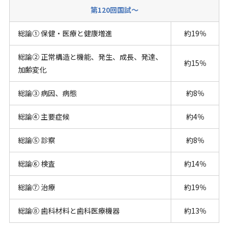
第120回国試～
総論① 保健・医療と健康増進
約19％
総論② 正常構造と機能、発生、成長、発達、
約15％
加齢変化
総論③ 病因、病態
約8％
総論④ 主要症候
約4％
総論⑤ 診察
約8％
総論⑥ 検査
約14％
総論⑦ 治療
約19％
総論⑧ 歯科材料と歯科医療機器
約13％