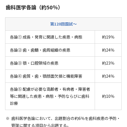
歯科医学各論（約50％）
第120回国試～
各論① 成長・発育に関連した疾患・病態
約19％
各論② 歯・歯髄・歯周組織の疾患
約24％
各論③ 顎・口腔領域の疾患
約23％
各論④ 歯質・歯・顎顔面欠損と機能障害
約24％
各論⑤ 配慮が必要な高齢者・有病者・障害者
等に関連した疾患・病態・予防ならびに歯科
約10％
診療
歯科医学各論において、出題割合の約6％を歯科疾患の予防・
管理に関する項目から出題する。