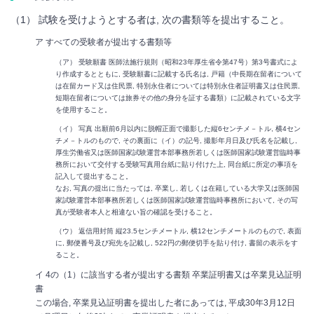
（1） 試験を受けようとする者は, 次の書類等を提出すること。
ア すべての受験者が提出する書類等
（ア） 受験願書 医師法施行規則（昭和23年厚生省令第47号）第3号書式によ
り作成するとともに, 受験願書に記載する氏名は, 戸籍（中長期在留者について
は在留カード又は住民票, 特別永住者については特別永住者証明書又は住民票,
短期在留者については旅券その他の身分を証する書類）に記載されている文字
を使用すること。
（イ） 写真 出願前6月以内に脱帽正面で撮影した縦6センチメ－トル, 横4セン
チメ－トルのもので, その裏面に（イ）の記号, 撮影年月日及び氏名を記載し,
厚生労働省又は医師国家試験運営本部事務所若しくは医師国家試験運営臨時事
務所において交付する受験写真用台紙に貼り付けた上, 同台紙に所定の事項を
記入して提出すること。
なお, 写真の提出に当たっては, 卒業し, 若しくは在籍している大学又は医師国
家試験運営本部事務所若しくは医師国家試験運営臨時事務所において, その写
真が受験者本人と相違ない旨の確認を受けること。
（ウ） 返信用封筒 縦23.5センチメートル, 横12センチメートルのもので, 表面
に, 郵便番号及び宛先を記載し, 522円の郵便切手を貼り付け, 書留の表示をす
ること。
イ 4の（1）に該当する者が提出する書類 卒業証明書又は卒業見込証明
書
この場合, 卒業見込証明書を提出した者にあっては, 平成30年3月12日