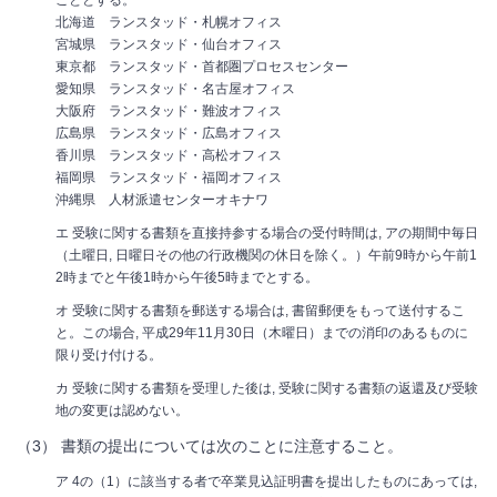
こととする。
北海道 ランスタッド・札幌オフィス
宮城県 ランスタッド・仙台オフィス
東京都 ランスタッド・首都圏プロセスセンター
愛知県 ランスタッド・名古屋オフィス
大阪府 ランスタッド・難波オフィス
広島県 ランスタッド・広島オフィス
香川県 ランスタッド・高松オフィス
福岡県 ランスタッド・福岡オフィス
沖縄県 人材派遣センターオキナワ
エ 受験に関する書類を直接持参する場合の受付時間は, アの期間中毎日
（土曜日, 日曜日その他の行政機関の休日を除く。）午前9時から午前1
2時までと午後1時から午後5時までとする。
オ 受験に関する書類を郵送する場合は, 書留郵便をもって送付するこ
と。この場合, 平成29年11月30日（木曜日）までの消印のあるものに
限り受け付ける。
カ 受験に関する書類を受理した後は, 受験に関する書類の返還及び受験
地の変更は認めない。
（3） 書類の提出については次のことに注意すること。
ア 4の（1）に該当する者で卒業見込証明書を提出したものにあっては,