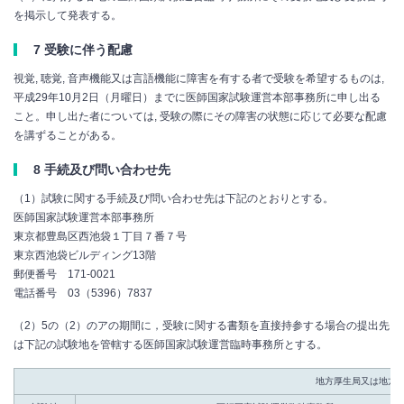
を掲示して発表する。
7 受験に伴う配慮
視覚, 聴覚, 音声機能又は言語機能に障害を有する者で受験を希望するものは,
平成29年10月2日（月曜日）までに医師国家試験運営本部事務所に申し出る
こと。申し出た者については, 受験の際にその障害の状態に応じて必要な配慮
を講ずることがある。
8 手続及び問い合わせ先
（1）試験に関する手続及び問い合わせ先は下記のとおりとする。
医師国家試験運営本部事務所
東京都豊島区西池袋１丁目７番７号
東京西池袋ビルディング13階
郵便番号 171-0021
電話番号 03（5396）7837
（2）5の（2）のアの期間に，受験に関する書類を直接持参する場合の提出先
は下記の試験地を管轄する医師国家試験運営臨時事務所とする。
地方厚生局又は地方