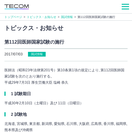
トップページ
>
トピックス・お知らせ
>
国試情報
>
第112回医師国家試験の施行
トピックス・お知らせ
第112回医師国家試験の施行
2017/07/03
国試情報
医師法（昭和23年法律第201号）第10条第1項の規定により, 第112回医師国
家試験を次のとおり施行する。
平成29年7月3日 厚生労働大臣 塩崎 恭久
1 試験期日
平成30年2月10日（土曜日）及び 11日（日曜日）
2 試験地
北海道, 宮城県, 東京都, 新潟県, 愛知県, 石川県, 大阪府, 広島県, 香川県, 福岡県,
熊本県及び沖縄県