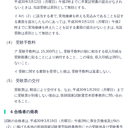
平成30年3月12日（月曜日）午後2時までに卒業証明書の提出がなされ
ないときは, 当該受験は原則として無効とする。
イ 4の（2）に該当する者で, 実地修練を終える見込みであることを証す
る書面を提出したものにあっては, 平成30年3月12日（月曜日）午後2
時までに実地修練を終えたことを証する書面の提出がないときは, 当該
受験は原則として無効とする。
（4） 受験手数料
ア 受験手数料は, 15,300円とし, 受験手数料の額に相当する収入印紙を
受験願書に貼ることにより納付すること。この場合, 収入印紙は消印し
ないこと。
イ 受験に関する書類を受理した後は, 受験手数料は返還しない。
（5） 受験票の交付
受験票は, 郵送により交付する。なお, 平成30年1月29日（月曜日）まで
に受験票が到着しない場合は, 医師国家試験運営本部事務所に問い合わ
せること。
6 合格者の発表
試験の合格者は, 平成30年3月19日（月曜日）午後2時に厚生労働省及び8の
（2）に掲げる各地の医師国家試験運営臨時事務所にその受験地及び受験番号