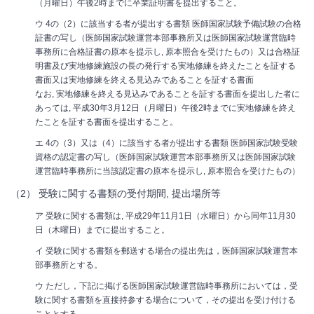
（月曜日）午後2時までに卒業証明書を提出すること。
ウ 4の（2）に該当する者が提出する書類 医師国家試験予備試験の合格
証書の写し（医師国家試験運営本部事務所又は医師国家試験運営臨時
事務所に合格証書の原本を提示し, 原本照合を受けたもの）又は合格証
明書及び実地修練施設の長の発行する実地修練を終えたことを証する
書面又は実地修練を終える見込みであることを証する書面
なお, 実地修練を終える見込みであることを証する書面を提出した者に
あっては, 平成30年3月12日（月曜日）午後2時までに実地修練を終え
たことを証する書面を提出すること。
エ 4の（3）又は（4）に該当する者が提出する書類 医師国家試験受験
資格の認定書の写し（医師国家試験運営本部事務所又は医師国家試験
運営臨時事務所に当該認定書の原本を提示し, 原本照合を受けたもの）
（2） 受験に関する書類の受付期間, 提出場所等
ア 受験に関する書類は, 平成29年11月1日（水曜日）から同年11月30
日（木曜日）までに提出すること。
イ 受験に関する書類を郵送する場合の提出先は，医師国家試験運営本
部事務所とする。
ウ ただし，下記に掲げる医師国家試験運営臨時事務所においては，受
験に関する書類を直接持参する場合について，その提出を受け付ける