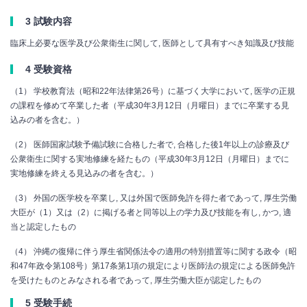
3 試験内容
臨床上必要な医学及び公衆衛生に関して, 医師として具有すべき知識及び技能
4 受験資格
（1） 学校教育法（昭和22年法律第26号）に基づく大学において, 医学の正規
の課程を修めて卒業した者（平成30年3月12日（月曜日）までに卒業する見
込みの者を含む。）
（2） 医師国家試験予備試験に合格した者で, 合格した後1年以上の診療及び
公衆衛生に関する実地修練を経たもの（平成30年3月12日（月曜日）までに
実地修練を終える見込みの者を含む。）
（3） 外国の医学校を卒業し, 又は外国で医師免許を得た者であって, 厚生労働
大臣が（1）又は（2）に掲げる者と同等以上の学力及び技能を有し, かつ, 適
当と認定したもの
（4） 沖縄の復帰に伴う厚生省関係法令の適用の特別措置等に関する政令（昭
和47年政令第108号）第17条第1項の規定により医師法の規定による医師免許
を受けたものとみなされる者であって, 厚生労働大臣が認定したもの
5 受験手続