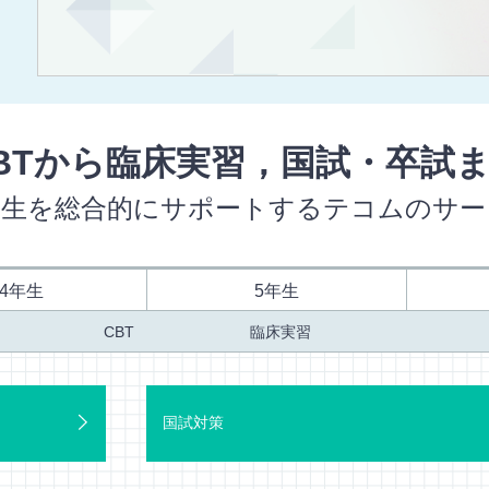
BTから臨床実習，国試・卒試
学生を総合的にサポートするテコムのサー
4
年生
5
年生
CBT
臨床実習
国試対策
国試対策