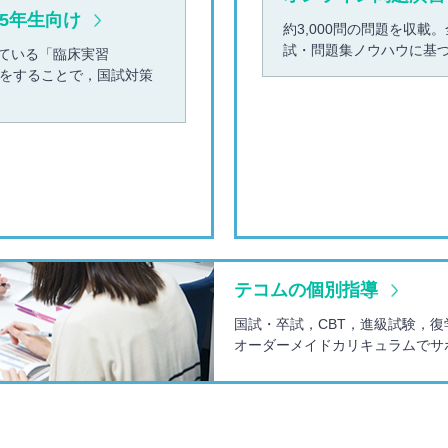
5年生向け
約3,000問の問題を収
試・問題集ノウハウに基
ている「臨床実習
習をすることで，国試対策
テコムの個別指導
国試・卒試，CBT，進級試験，
オーダーメイドカリキュラムでサ