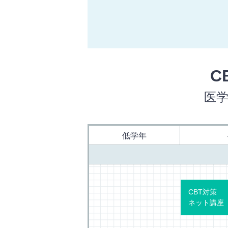
C
医
低学年
CBT対策
ネット講座