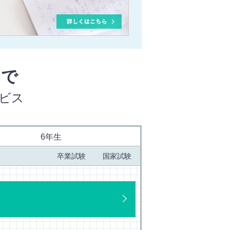
まで
ビス
6
年生
卒業試験
国家試験