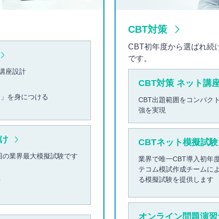
CBT対策
CBT初年度から選ばれ続
です。
講座設計
CBT対策 ネット講
力」を身につける
CBT出題範囲をコンパク
強を実現
け
CBTネット模擬試験
回の業界最大模擬試験です
業界で唯一CBT導入初年
テコム模試作成チームに
る模擬試験を提供します
タ
オンライン問題演習