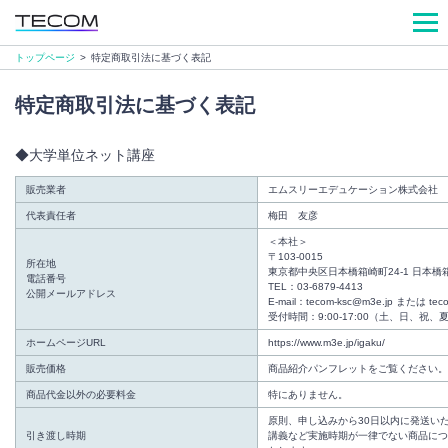
トップページ
>
特定商取引法に基づく表記
特定商取引法に基づく表記
◆大学単位ネット講座
販売業者
エムスリーエデュケーション株式会社
代表責任者
梅田 友彦
＜本社＞
〒103-0015
所在地
東京都中央区日本橋箱崎町24-1 日本橋
電話番号
TEL：03-6879-4413
公開メールアドレス
E-mail：tecom-ksc@m3e.jp または tec
受付時間：9:00-17:00（土、日、
ホームページURL
https://www.m3e.jp/igaku/
販売価格
商品紹介パンフレットをご覧ください。
商品代金以外の必要料金
特にありません。
原則、申し込みから30日以内に発送い
引き渡し時期
講義など実施時期が一律でない商品につ