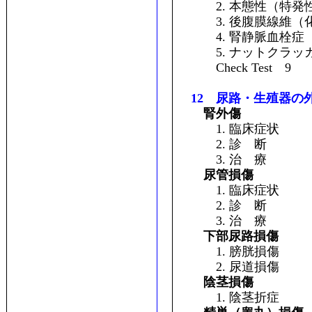
2. 本態性（特発
3. 後腹膜線維（
4. 腎静脈血栓症
5. ナットクラッ
Check Test 9
12 尿路・生殖器の
腎外傷
1. 臨床症状
2. 診 断
3. 治 療
尿管損傷
1. 臨床症状
2. 診 断
3. 治 療
下部尿路損傷
1. 膀胱損傷
2. 尿道損傷
陰茎損傷
1. 陰茎折症