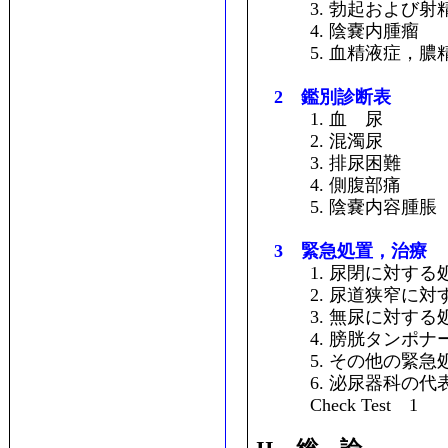
3. 勃起および射
4. 陰嚢内腫瘤
5. 血精液症，膿
2 鑑別診断表
1. 血 尿
2. 混濁尿
3. 排尿困難
4. 側腹部痛
5. 陰嚢内容腫脹
3 緊急処置，治療
1. 尿閉に対する
2. 尿道狭窄に対
3. 無尿に対する
4. 膀胱タンポナー
5. その他の緊急処
6. 泌尿器科の代
Check Test 1