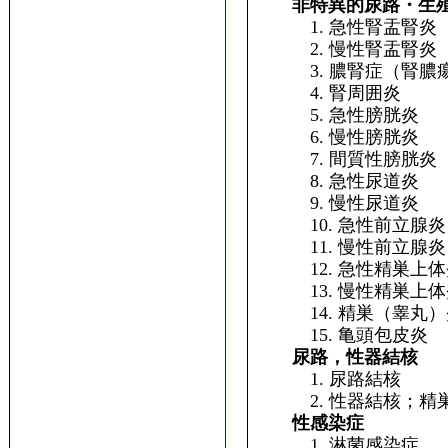
非特異的尿路・生
1. 急性腎盂腎炎
2. 慢性腎盂腎炎
3. 膿腎症（腎膿
4. 腎周囲炎
5. 急性膀胱炎
6. 慢性膀胱炎
7. 間質性膀胱炎
8. 急性尿道炎
9. 慢性尿道炎
10. 急性前立腺炎
11. 慢性前立腺炎
12. 急性精巣上体
13. 慢性精巣上体
14. 精巣（睾丸）
15. 亀頭包皮炎
尿路，性器結核
1. 尿路結核
2. 性器結核；精巣
性感染症
1. 淋菌感染症