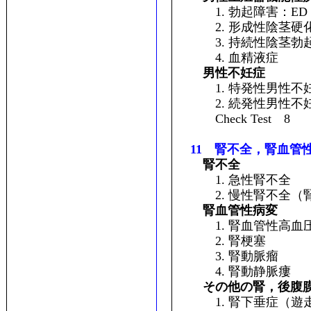
1. 勃起障害：ED
2. 形成性陰茎硬化
3. 持続性陰茎勃
4. 血精液症
男性不妊症
1. 特発性男性不
2. 続発性男性不
Check Test 8
11 腎不全，腎血管
腎不全
1. 急性腎不全
2. 慢性腎不全（腎
腎血管性病変
1. 腎血管性高血
2. 腎梗塞
3. 腎動脈瘤
4. 腎動静脈瘻
その他の腎，後腹
1. 腎下垂症（遊