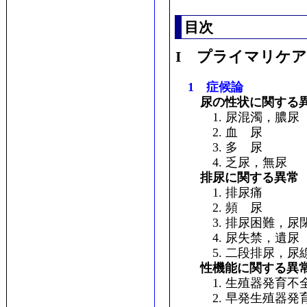
目次
I プライマリケア
1 症候論
尿の性状に関する
1. 尿混濁，膿尿
2. 血 尿
3. 多 尿
4. 乏尿，無尿
排尿に関する異常
1. 排尿痛
2. 頻 尿
3. 排尿困難，尿
4. 尿失禁，遺尿
5. 二段排尿，尿
性機能に関する異
1. 生殖器発育不
2. 早発生殖器発