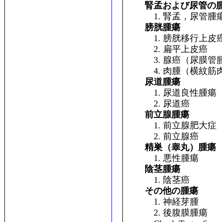
腎孟および尿管の
1. 腎孟，尿管腫
膀胱腫瘍
1. 膀胱移行上皮
2. 扁平上皮癌
3. 腺癌（尿膜管
4. 肉腫（横紋筋
尿道腫瘍
1. 尿道良性腫瘍
2. 尿道癌
前立腺腫瘍
1. 前立腺肥大症
2. 前立腺癌
精巣（睾丸）腫瘍
1. 悪性腫瘍
陰茎腫瘍
1. 陰茎癌
その他の腫瘍
1. 神経芽腫
2. 後腹膜腫瘍