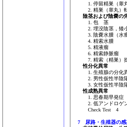
1. 停留精巣（睾
2. 精巣（睾丸）
陰茎および陰嚢の
1. 包 茎
2. 埋没陰茎，矮
3. 陰嚢水腫（水
4. 精索水腫
5. 精液瘤
6. 精索静脈瘤
7. 精索（精巣）捻
性分化異常
1. 生殖腺の分化
2. 男性仮性半陰
3. 女性仮性半陰
性成熟異常
1. 思春期早発症
2. 低アンドロゲ
Check Test 4
7 尿路・生殖器の感