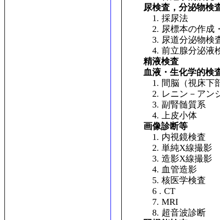
尿検査，分泌物検
1. 採尿法
2. 尿標本の作成
3. 尿道分泌物検
4. 前立腺分泌液
精液検査
血液・生化学的検
1. 間脳（視床下部
2. レニン－アンジ
3. 副腎髄質系
4. 上皮小体
画像診断等
1. 内視鏡検査
2. 単純X線撮影
3. 造影X線撮影
4. 血管造影
5. 核医学検査
6 . CT
7. MRI
8. 超音波診断