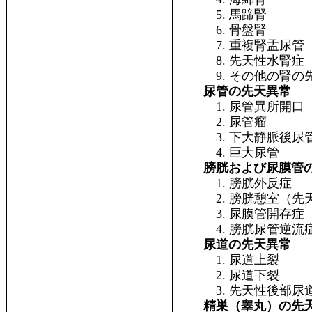
5. 馬蹄腎
6. 骨盤腎
7. 重複腎盂尿管
8. 先天性水腎症
9. その他の腎の
尿管の先天異常
1. 尿管異所開口（
2. 尿管瘤
3. 下大静脈後尿
4. 巨大尿管
膀胱および尿膜管
1. 膀胱外反症
2. 膀胱憩室（先
3. 尿膜管開存症
4. 膀胱尿管逆流
尿道の先天異常
1. 尿道上裂
2. 尿道下裂
3. 先天性後部尿
精巣（睾丸）の先