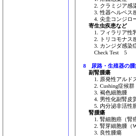
2. クラミジア感
3. 性器ヘルペス
4. 尖圭コンジロ
寄生虫疾患など
1. フィラリア性
2. トリコモナス
3. カンジダ感染
Check Test 5
8 尿路・生殖器の腫
副腎腫瘍
1. 原発性アルド
2. Cushing症候群
3. 褐色細胞腫
4. 男性化副腎皮質
5. 内分泌非活性
腎腫瘍
1. 腎細胞癌（腎
2. 腎芽細胞腫（Wi
3. 良性腫瘍