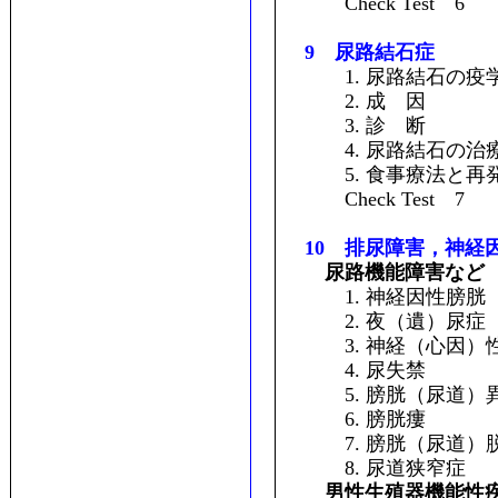
Check Test 6
9 尿路結石症
1. 尿路結石の疫
2. 成 因
3. 診 断
4. 尿路結石の治
5. 食事療法と再
Check Test 7
10 排尿障害，神経
尿路機能障害など
1. 神経因性膀胱
2. 夜（遺）尿症
3. 神経（心因）
4. 尿失禁
5. 膀胱（尿道）
6. 膀胱瘻
7. 膀胱（尿道）
8. 尿道狭窄症
男性生殖器機能性