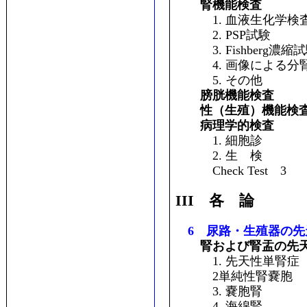
腎機能検査
1. 血液生化学検
2. PSP試験
3. Fishberg濃縮
4. 画像による分
5. その他
膀胱機能検査
性（生殖）機能検
病理学的検査
1. 細胞診
2. 生 検
Check Test 3
III 各 論
6 尿路・生殖器の先
腎および腎盂の先
1. 先天性単腎症
2単純性腎嚢胞
3. 嚢胞腎
4. 海綿腎