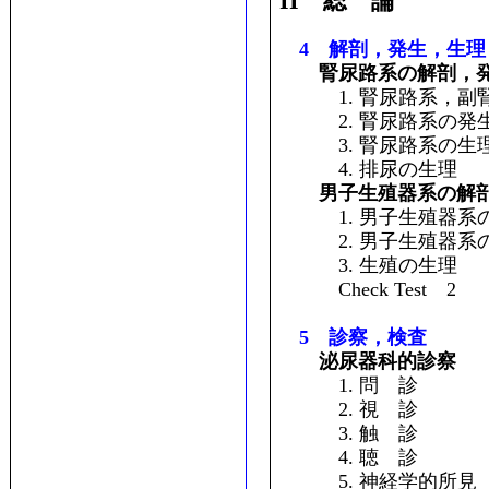
II 総 論
4 解剖，発生，生理
腎尿路系の解剖，
1. 腎尿路系，副
2. 腎尿路系の発
3. 腎尿路系の生
4. 排尿の生理
男子生殖器系の解
1. 男子生殖器系
2. 男子生殖器系
3. 生殖の生理
Check Test 2
5 診察，検査
泌尿器科的診察
1. 問 診
2. 視 診
3. 触 診
4. 聴 診
5. 神経学的所見