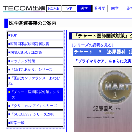
HOME
WP
医学
看護学
歯学
薬
医学関連書籍のご案内
■
TOP
『チャート医師国試対策』
■
医師国家試験問題解説書
［シリーズの説明を見る］
チャート ３ 泌尿器科（
■
国試/CBT/OSCE対策
■
マッチング対策
「プライマリケア」をさらに充実
■
『CBTこあかり』シリーズ
■
『国試カンファランス あなむ
ね』
■
『チャート医師国試対策』シリ
ーズ
■
『クリニカル アイ』シリーズ
■
『SUCCESS』シリーズ2018
■
医学一般