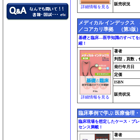
販売状況
詳細情報を見る
メディカル インデックス
／コアカリ準拠 （第3版
基礎と臨床―医学知識のすべてを
縮！
著者
判型，頁数，
発行年月日
定価
ISBN
販売状況
詳細情報を見る
臨床事例で学ぶ 医療倫理
臨床現場を想定したケース・プレ
センス満載！
著者