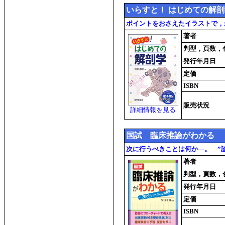
いらすと！ はじめての解剖
ポイントをおさえたイラストで，
著者
判型，頁数，
発行年月日
定価
ISBN
販売状況
詳細情報を見る
国試 臨床推論がわかる
次に行うべきことは何か―。 ”
著者
判型，頁数，
発行年月日
定価
ISBN