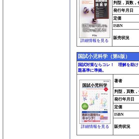
判型，頁数，
発行年月日
定価
ISBN
販売状況
詳細情報を見る
国試小児科学（第6版）
国試対策ならコレ！ 理解を助け
題基準に準拠。
著者
判型，頁数，
発行年月日
定価
ISBN
詳細情報を見る
販売状況