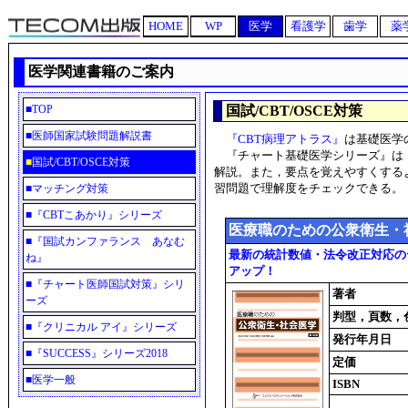
HOME
WP
医学
看護学
歯学
薬
医学関連書籍のご案内
■
TOP
国試/CBT/OSCE対策
■
医師国家試験問題解説書
『CBT病理アトラス』
は基礎医学
『チャート基礎医学シリーズ』は，
■
国試/CBT/OSCE対策
解説。また，要点を覚えやすくする
習問題で理解度をチェックできる。
■
マッチング対策
■
『CBTこあかり』シリーズ
医療職のための公衆衛生・
■
『国試カンファランス あなむ
最新の統計数値・法令改正対応の
ね』
アップ！
■
『チャート医師国試対策』シリ
著者
ーズ
判型，頁数，
■
『クリニカル アイ』シリーズ
発行年月日
■
『SUCCESS』シリーズ2018
定価
■
医学一般
ISBN