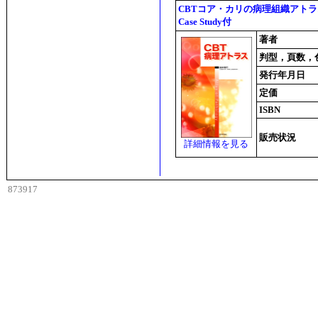
CBTコア・カリの病理組織アト
Case Study付
著者
判型，頁数，
発行年月日
定価
ISBN
販売状況
詳細情報を見る
873917