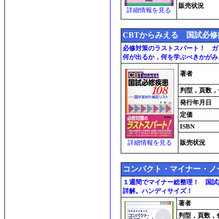
販売状況
詳細情報を見る
CBTからみえる 国試必修
必修対策のラストスパート！ ガ
何が出るか，何を学ぶべきかがみ
著者
判型，頁数，
発行年月日
定価
ISBN
詳細情報を見る
販売状況
コンパクト・マイナー・ノ
１週間でマイナー総整理！ 国試
詳解。ハンディサイズ！
著者
判型，頁数，