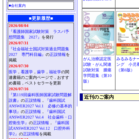
■
会社案内
■更新履歴■
2026/08/04
『看護師国家試験対策 ラスパ予
想問題集 2027』
を発行
2026/07/31
『社会福祉士国試対策過去問題集
2027 専門科目編』
の
正誤情報
を
がん治療認定医
みるみるナ
掲載
試験・がん関連
ング 小児
2026/07/30
試験対策 腫瘍
（第6版）
医学
，
看護学
，
歯学
，
福祉学
の関
学問題集（第10
連書籍のご案内ページで，おすす
版）
め書籍，ベストセラーを更新
2026/07/16
『第119回歯科医師国家試験問題解
近刊のご案内
説書』
の
正誤情報
，
『歯科国試
ANSWER2027 Vol.1 必修の基本的
事項』
の
正誤情報
，
『歯科国試
ANSWER2027 Vol.4 社会歯科・口
腔衛生学』
の
正誤情報
，
『歯科国
試ANSWER2027 Vol.12 口腔外科
学2』
の
正誤情報
を掲載