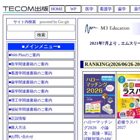
HOME
WP
医学
看護学
歯学
薬
サイト内検索
powered by
G
o
o
g
l
e
2021年7月より，エムス
■メインメニュー■
■
Web Plusのご案内
RANKING(2026/06/26-202
■
医学関連書籍のご案内
■
看護学関連書籍のご案内
■
歯学関連書籍のご案内
■
薬学関連書籍のご案内
■
理工学関連書籍のご案内
■
福祉学関連書籍のご案内
■
正誤情報
ハローマッチン
必修ラス
2027
■
購入方法
グ2026 小論
文・面接・筆記
■
お問い合わせ
試験対策のABC