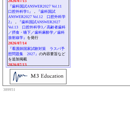
2026/07/15
『歯科国試ANSWER2027 Vol.11
口腔外科学1』
，
『歯科国試
ANSWER2027 Vol.12 口腔外科学
2』
，
『歯科国試ANSWER2027
Vol.13 口腔外科学3／高齢者歯科
／摂食・嚥下／歯科麻酔学／歯科
放射線学』
を発行
2026/07/14
『看護師国家試験対策 ラスパ予
想問題集 2027』
の内容要旨など
を追加掲載
2026/07/13
『CBT ANSWER vol.3 臨床編 E 臨
床歯学 ①診療の基本／②口腔・顎
顔面領域の常態と疾患』
の
正誤情
報
を掲載
389951
2026/07/08
『歯科国試ANSWER2027 Vol.9 歯
科補綴学1（歯冠義歯学）』
，
『歯
科国試ANSWER2027 Vol.10 歯科
補綴学2（全部床義歯学／部分床義
歯学）』
を発行
2026/07/07
2026-07-06 00:00:00 5
『社会福祉