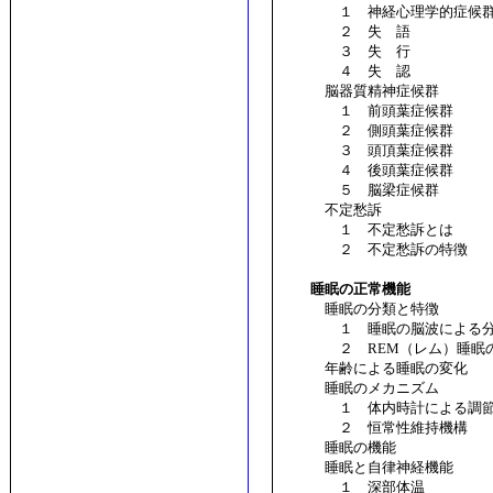
１ 神経心理学的症候群
２ 失 語
３ 失 行
４ 失 認
脳器質精神症候群
１ 前頭葉症候群
２ 側頭葉症候群
３ 頭頂葉症候群
４ 後頭葉症候群
５ 脳梁症候群
不定愁訴
１ 不定愁訴とは
２ 不定愁訴の特徴
睡眠の正常機能
睡眠の分類と特徴
１ 睡眠の脳波による分
２ REM（レム）睡眠の
年齢による睡眠の変化
睡眠のメカニズム
１ 体内時計による調節
２ 恒常性維持機構
睡眠の機能
睡眠と自律神経機能
１ 深部体温