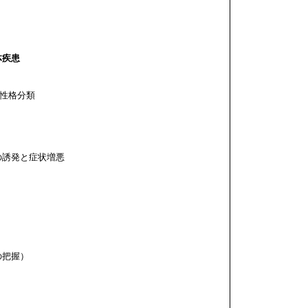
疾患
と性格分類
発と症状増悪
把握）