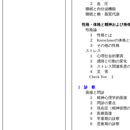
２ 血 圧
睡眠と内分泌機能
睡眠と糖・脂質代謝
性格・体格と精神および身体
性格論
１ 性格とは
２ Kretschmerの体格
３ その他の性格
ストレス
１ 心理社会的要因
２ 感情と行動の変化
３ ストレス関連疾患の誘
４ 災 害
Check Test １
2 診 察
面接と問診
１ 精神心理学的面接
２ 問診の要点
３ 現在症（精神状態の
４ 医療面接
５ 学童期の診察
６ 思春期の診察