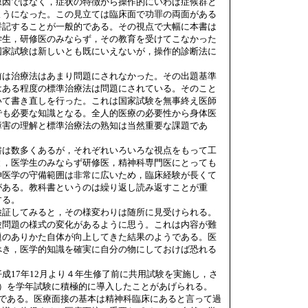
原因ではなく，症状の特徴から操作的にいわば症候群と
ようになった。この見立ては臨床面で功罪の両面がある
併記することが一般的である。その視点で大幅に本書は
学生，研修医のみならず，その教育を受けてこなかった
国家試験は新しいとも既にいえないが，操作的診断法に
は治療法はあまり問題にされなかった。その出題基準
はある程度の標準治療法は問題にされている。そのこと
いて書き直しを行った。これは国家試験を無事終え医師
でも必要な知識となる。全人的医療の必要性から身体医
障害の理解と標準治療法の熟知は当然重要な課題であ
は数多くあるが，それぞれいろいろな視点をもって工
と，医学生のみならず研修医，精神科専門医にとっても
神医学の守備範囲は非常に広いため，臨床経験が長くて
がある。教科書というのは繰り返し読み返すことが重
する。
証してみると，その様変わりは随所に見受けられる。
験問題の様式の変化があるように思う。これは内容が難
題のありかた自体が向上してきた結果のようである。医
べき，医学的知識を確実に自分の物にしておけば恐れる
17年12月より４年生修了前に共用試験を実施し，さ
E）を学年試験に積極的に導入したことがあげられる。
要である。医療面接の基本は精神科臨床にあると言って過