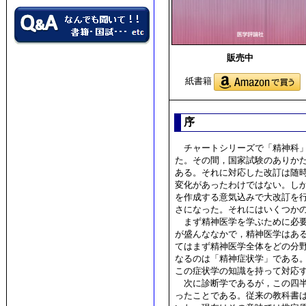
販売中
紙書籍
序
チャートシリーズで「精神科」が
た。その間，国家試験のありか
ある。それに対応した改訂は随
変化があったわけではない。し
を作成する意気込みで大改訂を
さになった。それにはいくつか
まず精神医学を学ぶために必要
が盛んななかで，精神医学はあ
てはまず精神医学全体をどの分
なるのは「精神症状学」である
この症状学の知識を持って対応
次に診断学であるが，この四半
ったことである。従来の教科書