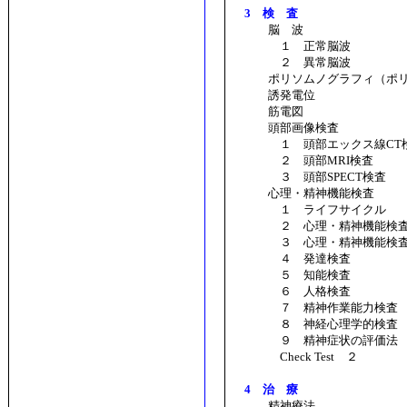
3 検 査
脳 波
１ 正常脳波
２ 異常脳波
ポリソムノグラフィ（ポリ
誘発電位
筋電図
頭部画像検査
１ 頭部エックス線CT
２ 頭部MRI検査
３ 頭部SPECT検査
心理・精神機能検査
１ ライフサイクル
２ 心理・精神機能検査
３ 心理・精神機能検査
４ 発達検査
５ 知能検査
６ 人格検査
７ 精神作業能力検査
８ 神経心理学的検査
９ 精神症状の評価法
Check Test ２
4 治 療
精神療法