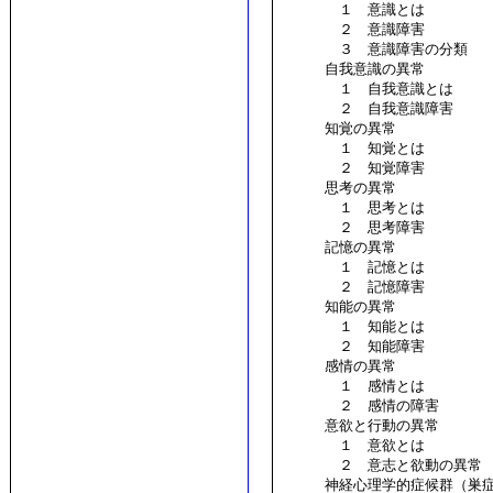
１ 意識とは
２ 意識障害
３ 意識障害の分類
自我意識の異常
１ 自我意識とは
２ 自我意識障害
知覚の異常
１ 知覚とは
２ 知覚障害
思考の異常
１ 思考とは
２ 思考障害
記憶の異常
１ 記憶とは
２ 記憶障害
知能の異常
１ 知能とは
２ 知能障害
感情の異常
１ 感情とは
２ 感情の障害
意欲と行動の異常
１ 意欲とは
２ 意志と欲動の異常
神経心理学的症候群（巣症