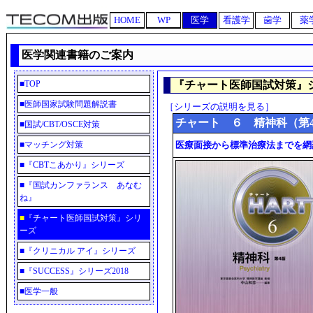
HOME
WP
医学
看護学
歯学
薬
医学関連書籍のご案内
■
TOP
『チャート医師国試対策』
■
医師国家試験問題解説書
［シリーズの説明を見る］
チャート ６ 精神科（第
■
国試/CBT/OSCE対策
■
マッチング対策
医療面接から標準治療法までを網羅
■
『CBTこあかり』シリーズ
■
『国試カンファランス あなむ
ね』
■
『チャート医師国試対策』シリ
ーズ
■
『クリニカル アイ』シリーズ
■
『SUCCESS』シリーズ2018
■
医学一般