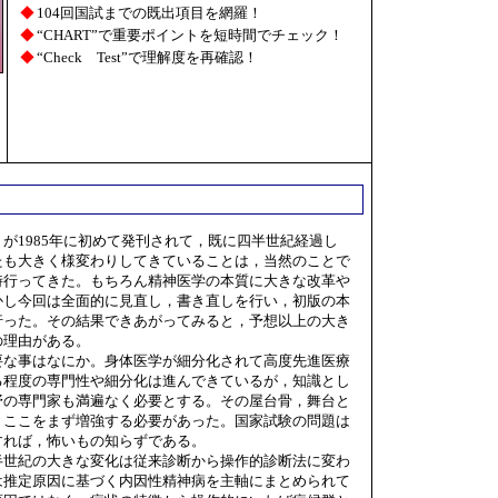
◆
104回国試までの既出項目を網羅！
◆
“CHART”で重要ポイントを短時間でチェック！
◆
“Check Test”で理解度を再確認！
1985年に初めて発刊されて，既に四半世紀経過し
たも大きく様変わりしてきていることは，当然のことで
時行ってきた。もちろん精神医学の本質に大きな改革や
かし今回は全面的に見直し，書き直しを行い，初版の本
行った。その結果できあがってみると，予想以上の大き
の理由がある。
な事はなにか。身体医学が細分化されて高度先進医療
る程度の専門性や細分化は進んできているが，知識とし
野の専門家も満遍なく必要とする。その屋台骨，舞台と
。ここをまず増強する必要があった。国家試験の問題は
すれば，怖いもの知らずである。
世紀の大きな変化は従来診断から操作的診断法に変わ
は推定原因に基づく内因性精神病を主軸にまとめられて