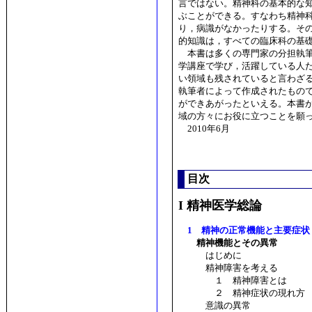
言ではない。精神科の基本的な
ぶことができる。すなわち精神科
り，病識がなかったりする。そ
的知識は，すべての臨床科の基
本書は多くの専門家の分担執筆
学講座で学び，活躍している人
い領域も残されていると言わざ
執筆者によって作成されたもの
ができあがったといえる。本書
域の方々にお役に立つことを願
2010年6月
目次
I 精神医学総論
1 精神の正常機能と主要症状
精神機能とその異常
はじめに
精神障害を考える
１ 精神障害とは
２ 精神症状の現れ方
意識の異常