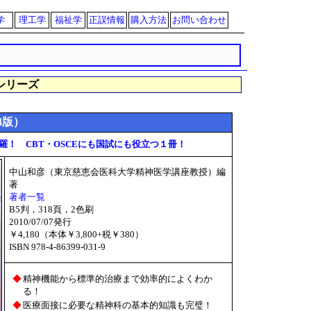
学
理工学
福祉学
正誤情報
購入方法
お問い合わせ
シリーズ
4版）
！ CBT・OSCEにも国試にも役立つ１冊！
中山和彦（東京慈恵会医科大学精神医学講座教授）編
著
著者一覧
B5判，318頁，2色刷
2010/07/07発行
￥4,180（本体￥3,800+税￥380）
ISBN 978-4-86399-031-9
◆
精神機能から標準的治療まで効率的によくわか
る！
◆
医療面接に必要な精神科の基本的知識も完璧！