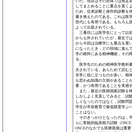
いた。現在はその意味では推定
してまとめることに重点を置く
ため，従来診断と操作的診断を
書き換えたのである。これは医
世代にも有用である。もちろん
よって出題されている。
三番目には医学生にとって以前
からも外されていたが，最近で
から今回は治療学にも重点を置
になったとき，どの領域に進ん
学の根幹にある精神機能，その
る。
医学生のための精神医学教科書
夫されている。あらためて読む
非常に役に立つものが多い。精
も思わぬ知識の欠損があること
要，かつ有用であることを実感
また，最近の医師国家試験を検
しかしよく見直してみると，試
しくなったのではなく，試験問
学生が卒前教育で最低限度学ぶ
ことはない。
そのきっかけとなったのは，平成
らに客観的臨床能力試験（OSC
OSCEのなかでも医療面接は重