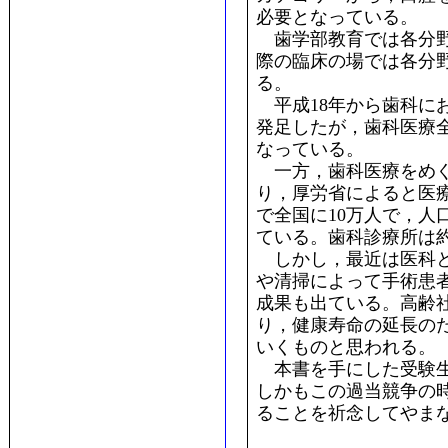
必要となっている。
歯学部教育では各分野
際の臨床の場では各分
る。
平成18年から歯科に
発足したが，歯科医療
なっている。
一方，歯科医療をめぐ
り，厚労省によると医療
で全国に10万人で，人
ている。歯科診療所は約
しかし，最近は医科と
や清掃によって手術患
成果も出ている。高齢
り，健康寿命の延長の
いくものと思われる。
本書を手にした受験生
しかもこの過当競争の
ることを祈念してやま