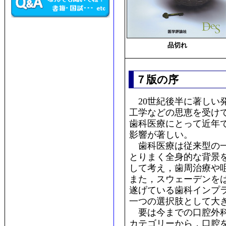
品切れ
７版の序
20世紀後半に著しい
工学などの思恵を受け
歯科医療にとって近年
影響が著しい。
歯科医療は従来型の一
とりまく全身的な背景
して考え，歯周治療や
また，スウェーデンを
遂げている歯科インプ
一つの選択肢として大
要は今までの口腔外科
カテゴリーから，口腔