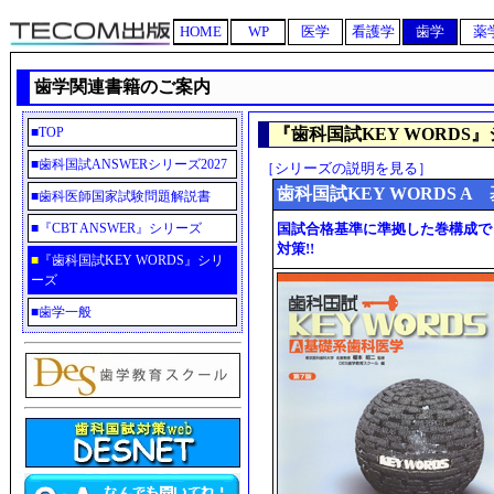
HOME
WP
医学
看護学
歯学
薬
歯学関連書籍のご案内
■
TOP
『歯科国試KEY WORDS
■
歯科国試ANSWERシリーズ2027
［シリーズの説明を見る］
歯科国試KEY WORDS 
■
歯科医師国家試験問題解説書
■
『CBT ANSWER』シリーズ
国試合格基準に準拠した巻構成で，
対策!!
■
『歯科国試KEY WORDS』シリ
ーズ
■
歯学一般