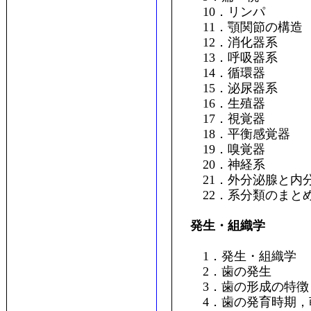
10．リンパ
11．顎関節の構造
12．消化器系
13．呼吸器系
14．循環器
15．泌尿器系
16．生殖器
17．視覚器
18．平衡感覚器
19．嗅覚器
20．神経系
21．外分泌腺と内
22．系分類のまと
発生・組織学
1．発生・組織学
2．歯の発生
3．歯の形成の特徴
4．歯の発育時期，