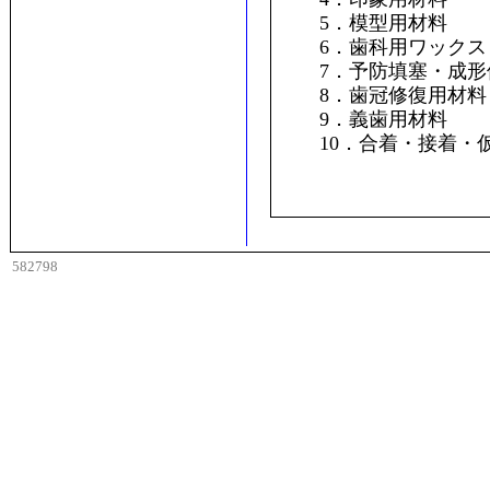
5．模型用材料
6．歯科用ワックス
7．予防填塞・成形
8．歯冠修復用材料
9．義歯用材料
10．合着・接着・
582798