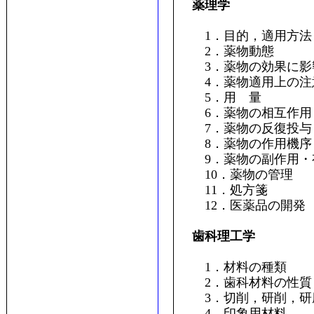
薬理学
1．目的，適用方法
2．薬物動態
3．薬物の効果に影
4．薬物適用上の注
5．用 量
6．薬物の相互作用
7．薬物の反復投与
8．薬物の作用機序
9．薬物の副作用・
10．薬物の管理
11．処方箋
12．医薬品の開発
歯科理工学
1．材料の種類
2．歯科材料の性質
3．切削，研削，研
4．印象用材料