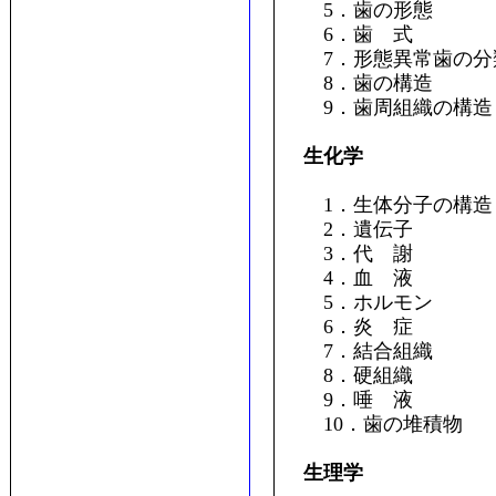
5．歯の形態
6．歯 式
7．形態異常歯の分
8．歯の構造
9．歯周組織の構造
生化学
1．生体分子の構造
2．遺伝子
3．代 謝
4．血 液
5．ホルモン
6．炎 症
7．結合組織
8．硬組織
9．唾 液
10．歯の堆積物
生理学