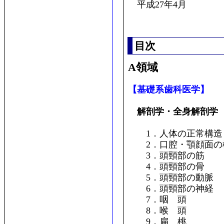
平成27年4月
目次
A領域
【基礎系歯科医学】
解剖学・全身解剖学
1．人体の正常構造
2．口腔・顎顔面の
3．頭頸部の筋
4．頭頸部の骨
5．頭頸部の動脈
6．頭頸部の神経
7．咽 頭
8．喉 頭
9．扁 桃