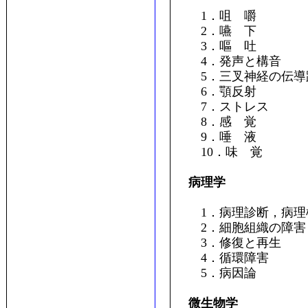
1．咀 嚼
2．嚥 下
3．嘔 吐
4．発声と構音
5．三叉神経の伝導
6．顎反射
7．ストレス
8．感 覚
9．唾 液
10．味 覚
病理学
1．病理診断，病理
2．細胞組織の障害
3．修復と再生
4．循環障害
5．病因論
微生物学