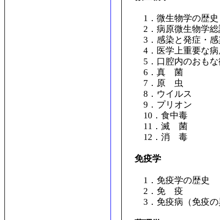
1．微生物学の歴史
2．病原微生物学総
3．感染と発症・感
4．医学上重要な病
5．口腔内のおもな
6．真 菌
7．原 虫
8．ウイルス
9．プリオン
10．食中毒
11．滅 菌
12．消 毒
免疫学
1．免疫学の歴史
2．免 疫
3．免疫病（免疫の