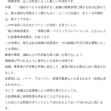
「情報管理」はこの科目に入った新しい中項目です。
今後、「（福祉サービスを提供する）組織の情報管理に関する次の記述のう
ち、最も適切な問題を１つ選びなさい」といった出題が、出てくる可能性
は…高そうですね！
この中項目に示されたワード（小項目）を見ていくと、
「個人情報保護法」 「情報公開、パブリックリレーションズ」とならんで
「公益通報者保護法」があります。
この法律は、例えばある組織の従業員が、その組織の不正行為を通報したこ
とを理由に、
解雇や降格、減給などの不利益な取り扱いを受けないよう、
通報者が守られるように条件などを定めた法律です。
組織、事業者の不祥事を早期に是正して、被害の防止を図るために制定され
ました。
従業員には、パート、アルバイト、派遣労働者なども含まれます（役員は含
まれません）。
そして、組織は公益通報により損害を受けたとしても、
公益通報者に損害賠償を求めることはできません。
このあたりは制度のポイントとしてぜひおさえておいて頂ければと思いま
す。