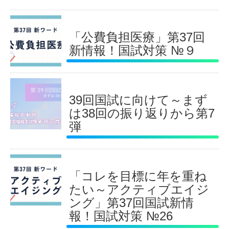
「公費負担医療」第37回
新情報！国試対策 №９
39回国試に向けて～まず
は38回の振り返りから第7
弾
「コレを目標に年を重ね
たい～アクティブエイジ
ング」第37回国試新情
報！国試対策 №26