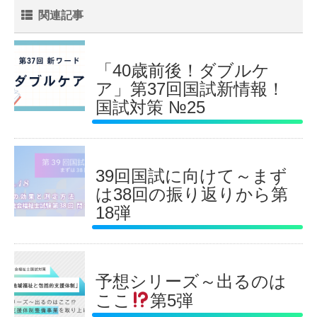
関連記事
「40歳前後！ダブルケ
ア」第37回国試新情報！
国試対策 №25
39回国試に向けて～まず
は38回の振り返りから第
18弾
予想シリーズ～出るのは
ここ
第5弾