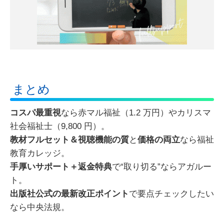
まとめ
コスパ最重視
なら赤マル福祉（1.2 万円）やカリスマ
社会福祉士（9,800 円）。
教材フルセット＆視聴機能の質
と
価格の両立
なら福祉
教育カレッジ。
手厚いサポート＋返金特典
で“取り切る”ならアガルー
ト。
出版社公式の最新改正ポイント
で要点チェックしたい
なら中央法規。