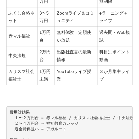
万円
無制限
ふくし合格ネ
3〜5
Zoomライブ＆コミ
eラーニング＋
ット
万円
ュニティ
ライブ
1万円
無料体験→定額使
過去問・Web模
赤マル福祉
台
い放題
試
2万円
出版社直営の最新
科目別ポイント
中央法規
台
情報
動画
カリスマ社会
1万円
YouTubeライブ授
３か月集中ライ
福祉士
未満
業
ブ
費用対効果

  １〜２万円台 ⇒ 赤マル福祉 / カリスマ社会福祉士 / 中央法規

  ２〜４万円台 ⇒ 福祉教育カレッジ

  返金特典狙い ⇒ アガルート
