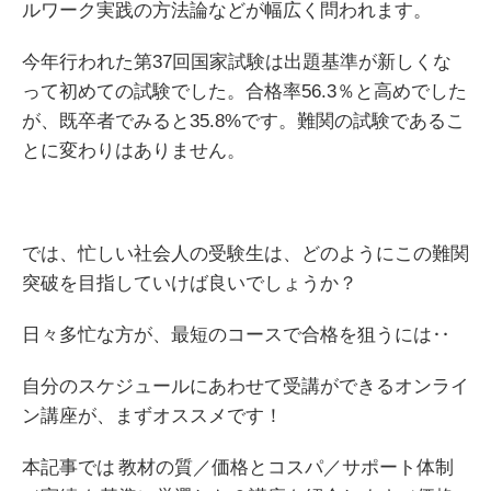
ルワーク実践の方法論などが幅広く問われます。
今年行われた第
37回国家
試験は出題基準が新しくな
って初めての試験でした。合格率
56.3％
と
高めでした
が
、既卒者でみると
35.8%
です。難関
の
試験であるこ
と
に
変わり
は
ありません。
では、忙しい社会人の受験生は、どのようにこの難関
突破を目指していけば良いでしょうか？
日々多忙な方が、最短のコースで合格を狙うには‥
自分のスケジュールにあわせて受講ができるオンライ
ン講座が、まずオススメです！
本記事では 教材の質／価格とコスパ／サポート体制