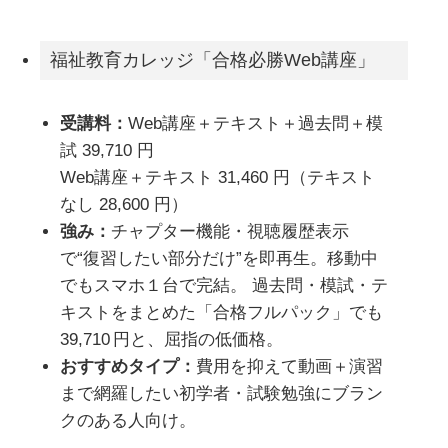
福祉教育カレッジ「合格必勝Web講座」
受講料：
Web講座＋テキスト＋過去問＋模
試 39,710 円
Web講座＋テキスト 31,460 円（テキスト
なし 28,600 円）
強み：
チャプター機能・視聴履歴表示
で“復習したい部分だけ”を即再生。移動中
でもスマホ１台で完結。
過去問・模試・テ
キストをまとめた「合格フルパック」でも
39,710
円と、屈指の低価格。
おすすめタイプ：
費用を抑えて動画＋演習
まで網羅したい初学者・
試験勉強にブラン
クのある人
向け。