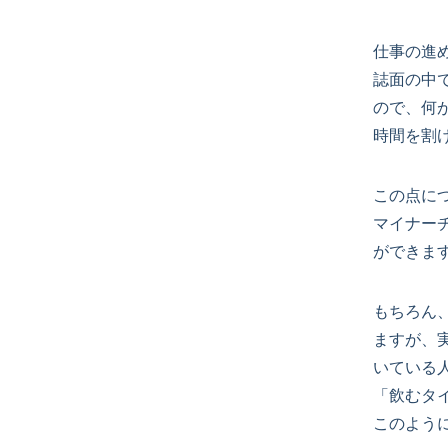
仕事の進
誌面の中
ので、何
時間を割
この点に
マイナー
ができま
もちろん
ますが、
いている
「飲むタ
このよう