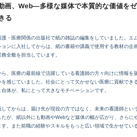
動画、Web―多様な媒体で本質的な価値を
きる
看護・医療関係の出版社で紙の雑誌の編集をしていました。エ
ションに入社してからは、紙の書籍や講義で使用する教材の企
業務全般を担当しています。
から、医療の最前線で活躍している看護師の方々向けに情報を
いを感じていました。社会にとって欠かせない医療に貢献でき
と自体が、私にとって大きなモチベーションです。
画してからは、届け先が現役の方ではなく、未来の看護師とい
したが、紙以外にも動画やWebなど媒体の幅が広がり、さらに
ます。また前職の経験やスキルをもっと広い領域で生かせてい