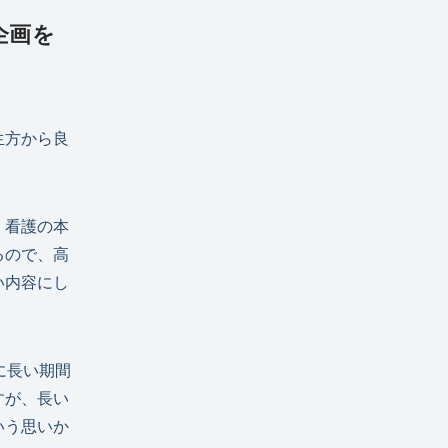
企画を
生方から良
。看護の本
るので、高
い内容にし
に長い期間
すが、長い
いう思いか