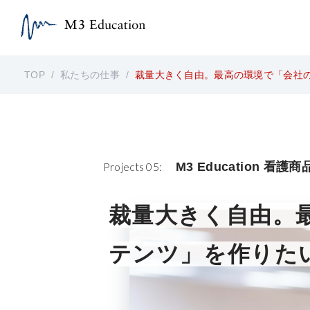
TOP
/
私たちの仕事
/
裁量大きく自由。最高の環境で「会社
Projects 05:
M3 Education 看護
裁量大きく自由。
テンツ」を作りた