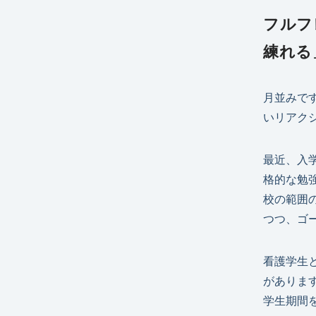
フルフ
練れる
月並みで
いリアク
最近、入
格的な勉
校の範囲
つつ、ゴ
看護学生
がありま
学生期間