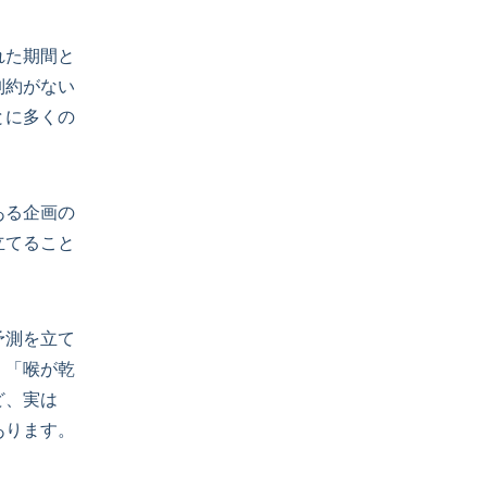
れた期間と
制約がない
とに多くの
ある企画の
立てること
予測を立て
。「喉が乾
ど、実は
あります。