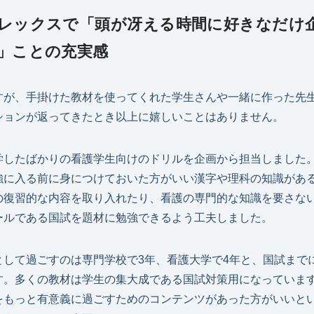
レックスで「頭が冴える時間に好きなだけ
」ことの充実感
すが、手掛けた教材を使ってくれた学生さんや一緒に作った先
ションが返ってきたとき以上に嬉しいことはありません。
学したばかりの看護学生向けのドリルを企画から担当しました
強に入る前に身につけておいた方がいい漢字や理科の知識があ
の復習的な内容を取り入れたり、看護の専門的な知識を要さな
ールである国試を題材に勉強できるよう工夫しました。
として過ごすのは専門学校で3年、看護大学で4年と、国試まで
す。多くの教材は学生の集大成である国試対策用になっていま
をもっと有意義に過ごすためのコンテンツがあった方がいいと