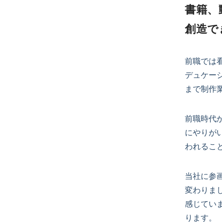
書籍、
創造で
前職では
デュケー
まで制作
前職時代
にやりが
われるこ
当社に参
変わりま
感じてい
ります。