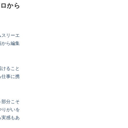
ゼロから
ムスリーエ
画から編集
届けること
る仕事に携
う部分こそ
やりがいを
る実感もあ