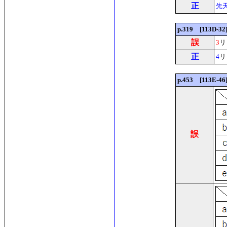
正
先
p.319 [113D
誤
3
リ
正
4
リ
p.453 [113E-
誤