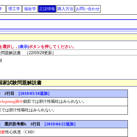
学
理工学
福祉学
正誤情報
購入方法
お問い合わせ
を選択し，
[表示]
ボタンを押してください。
順
師国家試験問題解説書
34] 2行目
［2019/05/10追加］
schsprung病や
鎖肛では胆汁性嘔吐はみられない。
肛では胆汁性嘔吐はみられない。
-41] 選択肢考察b 3行目
［2019/04/22追加］
動脈
性心疾患〈CHD〉