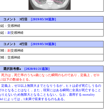
-16] コメント 3行目
［2019/05/30追加］
勃起：交感神経
勃起：
副
交感神経
-16] コメント 4行目
［2019/05/30追加］
射精：
副
交感神経
射精：交感神経
-17] 選択肢考察a
［2020/01/21追加］
a
死力は，死亡率のうちx歳になった瞬間のものであり，定義上，ゼロ
上1以下の数値をとる。
a
定義上，ゼロ以上無限大までとなりうるが，ヒトは必ず死亡しうるの
ゼロとなることはなく，また，現実にはある瞬間に全員が死亡すること
ありえないため無限大となることもない。なお，適用する mortality
odel によっては，1未満で収束するものもある。