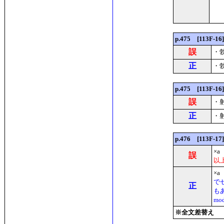
p.475 [113F
誤
・
正
・
p.475 [113F
誤
・
正
・
p.476 [113F
×
誤
以
×
で
正
も
m
※全文差替え