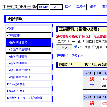
HOME
WP
医学
看護学
歯学
薬
正誤情報
■
TOP
正誤情報（書籍の指定）
■正誤情報
別の書籍を検索するには，再度書籍
■
●
医学関連書籍
ページ順
更新日
■
●
看護学関連書籍
印刷用ページの表示
■
●
歯学関連書籍
■
●
薬学関連書籍
国試113 ― 第113回医
■
●
理工学関連書籍
p.233 [113C-
■
●
福祉学関連書籍
誤
Hir
■
法令改正情報
正
鎖
■
最新統計情報
p.242 [113C
■
診療ガイドライン関連情報
誤
冠