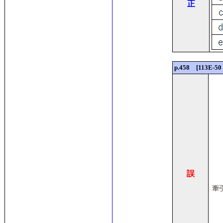
正
p.458 [113E
誤