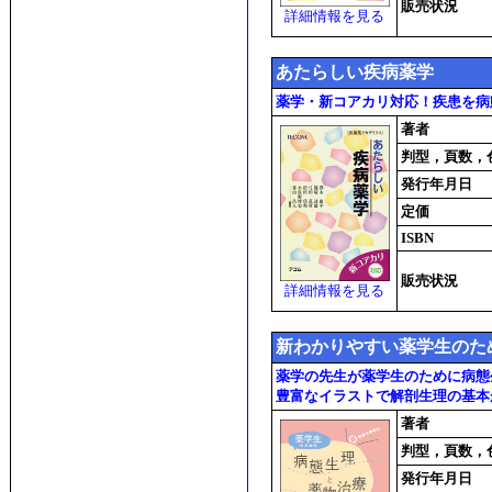
販売状況
詳細情報を見る
あたらしい疾病薬学
薬学・新コアカリ対応！疾患を病
著者
判型，頁数，
発行年月日
定価
ISBN
販売状況
詳細情報を見る
新わかりやすい薬学生のた
薬学の先生が薬学生のために病
豊富なイラストで解剖生理の基本が
著者
判型，頁数，
発行年月日