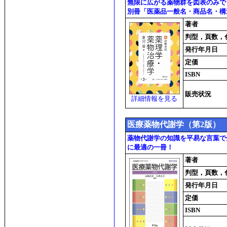
無限に広がる薬物群を図表のみで
別冊「医薬品一般名・商品名・構
著者
判型，頁数，
発行年月日
定価
ISBN
販売状況
詳細情報を見る
医療薬物代謝学（第2版）
薬物代謝学の知識を平易な言葉で
に最適の一冊！
著者
判型，頁数，
発行年月日
定価
ISBN