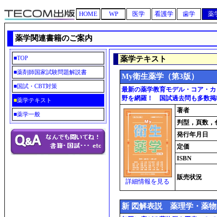
HOME
WP
医学
看護学
歯学
薬
薬学関連書籍のご案内
■
TOP
薬学テキスト
■
薬剤師国家試験問題解説書
My衛生薬学（第3版）
■
国試・CBT対策
最新の薬学教育モデル・コア・カ
野を網羅！ 国試過去問も多数掲
■
薬学テキスト
著者
■
薬学一般
判型，頁数，
発行年月日
定価
ISBN
販売状況
詳細情報を見る
新 図解表説 薬理学・薬物