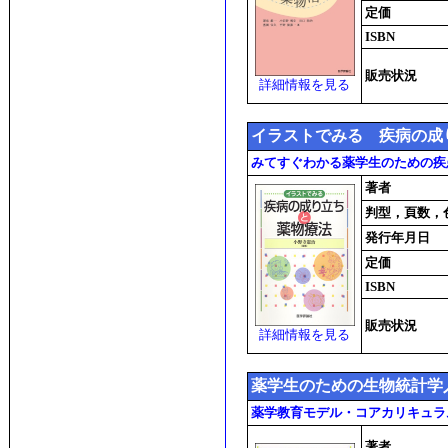
定価
ISBN
販売状況
詳細情報を見る
イラストでみる 疾病の成
みてすぐわかる薬学生のための疾患
著者
判型，頁数，
発行年月日
定価
ISBN
販売状況
詳細情報を見る
薬学生のための生物統計学
薬学教育モデル・コアカリキュラ
著者