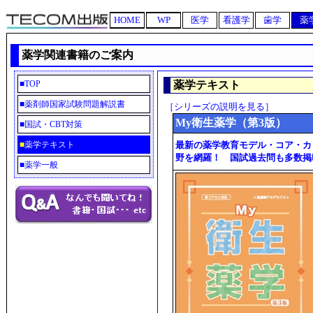
HOME
WP
医学
看護学
歯学
薬
薬学関連書籍のご案内
■
TOP
薬学テキスト
■
薬剤師国家試験問題解説書
［シリーズの説明を見る］
My衛生薬学（第3版）
■
国試・CBT対策
■
薬学テキスト
最新の薬学教育モデル・コア・カ
野を網羅！ 国試過去問も多数掲
■
薬学一般