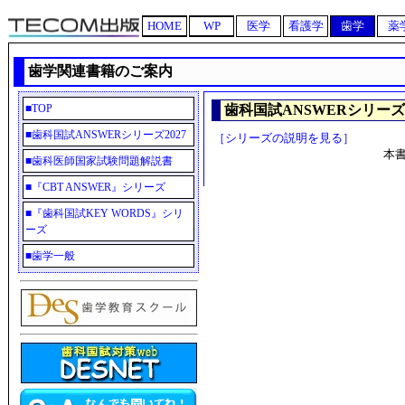
HOME
WP
医学
看護学
歯学
薬
歯学関連書籍のご案内
■
TOP
歯科国試ANSWERシリーズ2
■
歯科国試ANSWERシリーズ2027
［シリーズの説明を見る］
本
■
歯科医師国家試験問題解説書
■
『CBT ANSWER』シリーズ
■
『歯科国試KEY WORDS』シリ
ーズ
■
歯学一般