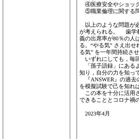
④医療安全やショック
⑤職業倫理に関する
以上のような問題が必
が考えられる。 歯学
義の出席率が80％の人
る。“やる気” さえ出
る気” を一年間持続さ
いずれにしても，毎回
「孫子語録」にあるよ
知り，自分の力を知っ
『ANSWER』の過
を模擬試験で己を知れ
この本を十分に活用さ
できることとコロナ禍
2023年4月