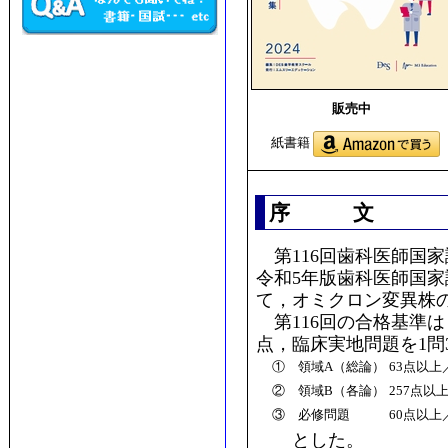
販売中
紙書籍
序 文
第116回歯科医師国家
令和5年版歯科医師国
て，オミクロン変異株
第116回の合格基準は
点，臨床実地問題を1問
① 領域A（総論）
63点以上
② 領域B（各論）
257点以上
③ 必修問題
60点以上
とした。