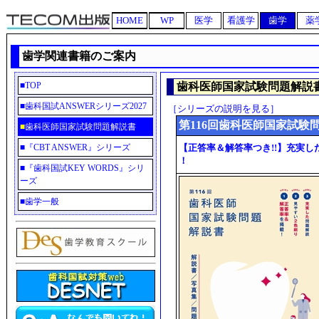
HOME
WP
医学
看護学
歯学
薬
歯学関連書籍のご案内
■
TOP
歯科医師国家試験問題解説
■
歯科国試ANSWERシリーズ2027
［シリーズの説明を見る］
第116回歯科医師国家試験
■
歯科医師国家試験問題解説書
■
『CBT ANSWER』シリーズ
【正答率＆解答率つき!!】充実し
！
■
『歯科国試KEY WORDS』シリ
ーズ
■
歯学一般