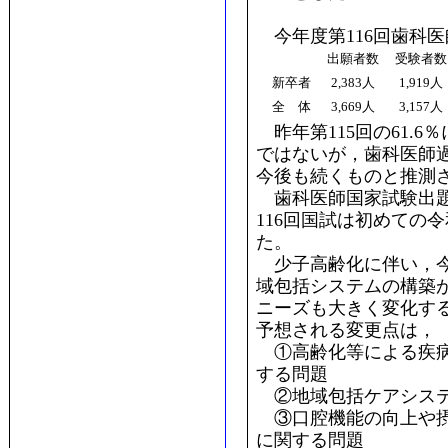
今年度第116回歯科
出願者数
受験者
新卒者
2,383人
1,919人
全 体
3,669人
3,157人
昨年第115回の61.6
ではないが，歯科医師
今後も続くものと推測
歯科医師国家試験出題
116回国試は初めての
た。
少子高齢化に伴い，今
域包括システムの構築
ニーズも大きく変化す
予想される変更点は，
①高齢化等による疾病
する問題
②地域包括ケアシステ
③口腔機能の向上や摂
に関する問題