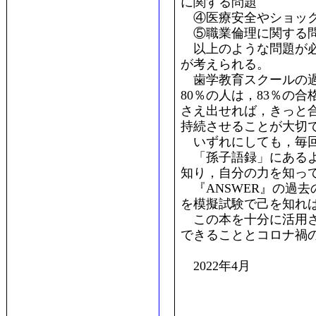
に関する問題
④医療安全やショック
⑤職業倫理に関する
以上のような問題が必
が考えられる。
歯学教育スクールの過
80％の人は，83％の
さえ出せれば，きっと合
持続させることが大切
いずれにしても，毎回
「孫子語録」にあるよ
知り，自分の力を知っ
『ANSWER』の過
を模擬試験で己を知れ
この本を十分に活用さ
できることとコロナ禍
2022年4月