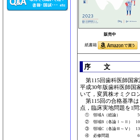
販売中
紙書籍
序 文
第115回歯科医師国家
平成30年版歯科医師国
いて，変異株オミクロ
第115回の合格基準は
点，臨床実地問題を1問
① 領域A（総論）
5
② 領域B（各論Ⅰ～Ⅱ）
1
③ 領域C（各論Ⅲ～Ⅴ）
1
④ 必修問題
6