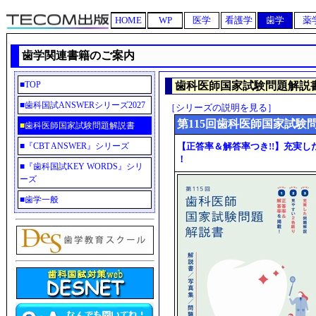
HOME
WP
医学
看護学
歯学
薬
歯学関連書籍のご案内
■
TOP
歯科医師国家試験問題解説
■
歯科国試ANSWERシリーズ2027
［シリーズの説明を見る］
第115回歯科医師国家試験
■
歯科医師国家試験問題解説書
■
『CBT ANSWER』シリーズ
【正答率＆解答率つき!!】充実し
！
■
『歯科国試KEY WORDS』シリ
ーズ
■
歯学一般