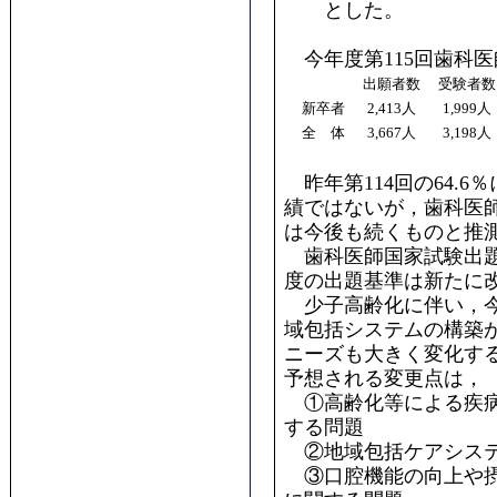
とした。
今年度第115回歯科
出願者数
受験者
新卒者
2,413人
1,999人
全 体
3,667人
3,198人
昨年第114回の64.6
績ではないが，歯科医
は今後も続くものと推
歯科医師国家試験出題
度の出題基準は新たに
少子高齢化に伴い，今
域包括システムの構築
ニーズも大きく変化す
予想される変更点は，
①高齢化等による疾病
する問題
②地域包括ケアシステ
③口腔機能の向上や摂