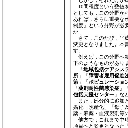
しかし，それだけが重
10問程度という数値
としても，この分野か
あれば，さらに重要な
制度」という分野が必
か。
さて，このたび，平成2
変更となりました。本
す。
例えば，この分野へ新
下のようなものがあり
「
地域包括ケアシス
所
」「
障害者雇用促進
策
」「
ポピュレーショ
「
薬剤耐性菌感染症
」
包括支援センター
」な
また，部分的に追加と
婚化，晩産化」「母子
薬・麻薬・血液製剤等
他方で，これまで中項
項目へと変更となった