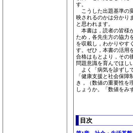
す。
こうした出題基準の変
映されるのかは分かり
と思われます。
本書は，読者の皆様が
ため，各先生方の協力
を収載し，わかりやす
す。ぜひ，本書の活用
合格はもとより，その
問題意識を育んでほし
よく「病気を診ずして
「健康支援と社会保障
き，（数値の重要性を
しょうか。「数値をみ
目次