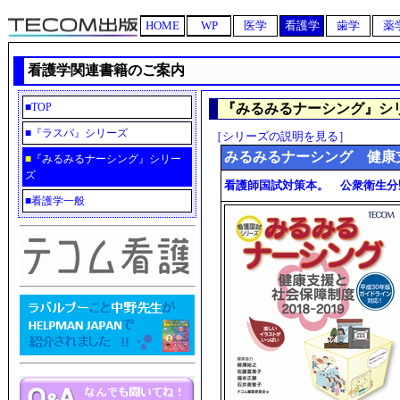
HOME
WP
医学
看護学
歯学
薬
看護学関連書籍のご案内
■
TOP
『みるみるナーシング』シ
■
『ラスパ』シリーズ
［シリーズの説明を見る］
みるみるナーシング 健康支援
■
『みるみるナーシング』シリー
ズ
看護師国試対策本。 公衆衛生分
■
看護学一般