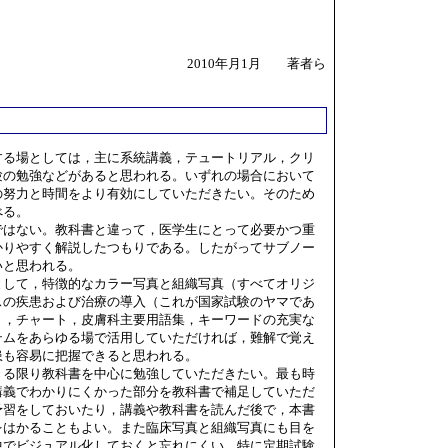
。
2010年月1月 著者ら
る場としては，主に系統講義，テュートリアル，クリ
験の勉強などがあると思われる。いずれの場合において
の努力と時間をより有効にしていただきたい。そのため
べる。
はない。教科書と違って，医学生にとって必要かつ重
かりやすく解説したつもりである。したがってサブノー
いと思われる。
して，特徴的なカラー写真と組織写真（すべてオリジ
スの疾患および治療の導入（これが国家試験のヤマであ
ト，チャート，皮膚科主要用語集，キーワードの充実な
テムをあらゆる場で活用していただければ，難解で覚え
患も容易に把握できると思われる。
る限り教科書を中心に勉強していただきたい。最も時
講義でわかりにくかった部分を教科書で補足していただ
予習をしておいたり，講義や教科書を読んだ後で，本書
をはかることもよい。また臨床写真と組織写真にも目を
中でビジュアル化しておくと忘れにくい。特に定期試験