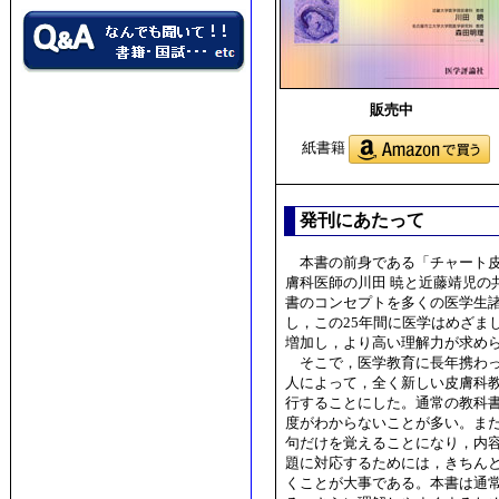
販売中
紙書籍
発刊にあたって
本書の前身である「チャート皮膚
膚科医師の川田 暁と近藤靖児の
書のコンセプトを多くの医学生
し，この25年間に医学はめざま
増加し，より高い理解力が求め
そこで，医学教育に長年携わっ
人によって，全く新しい皮膚科
行することにした。通常の教科
度がわからないことが多い。ま
句だけを覚えることになり，内
題に対応するためには，きちん
くことが大事である。本書は通