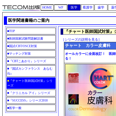
HOME
WP
医学
看護学
歯学
薬
医学関連書籍のご案内
■
TOP
『チャート医師国試対策』
■
医師国家試験問題解説書
［シリーズの説明を見る］
チャート カラー皮膚科
■
国試/CBT/OSCE対策
■
マッチング対策
オールカラーに全面改訂！ 医師
る！
■
『CBTこあかり』シリーズ
■
『国試カンファランス あなむ
ね』
■
『チャート医師国試対策』シリ
ーズ
■
『クリニカル アイ』シリーズ
■
『SUCCESS』シリーズ2018
■
医学一般