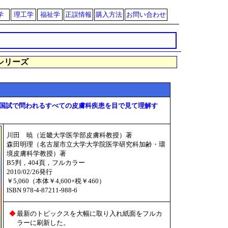
学
理工学
福祉学
正誤情報
購入方法
お問い合わせ
シリーズ
国試で問われるすべての皮膚科疾患を目で見て理解す
川田 暁（近畿大学医学部皮膚科教授）著
森田明理（名古屋市立大学大学院医学研究科加齢・環
境皮膚科学教授）著
B5判，404頁，フルカラー
2010/02/26発行
￥5,060（本体￥4,600+税￥460）
ISBN 978-4-87211-988-6
◆
最新のトピックスを大幅に取り入れ紙面をフルカ
ラーに刷新した。