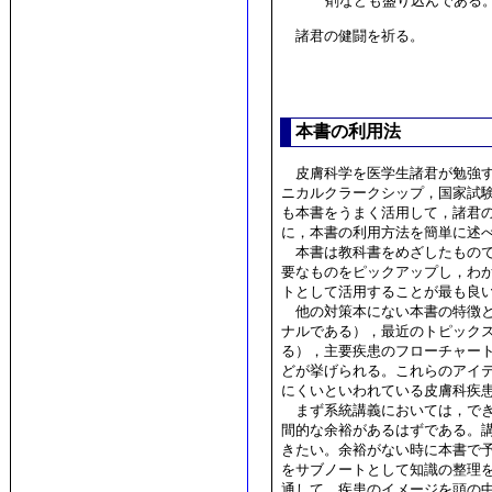
剤なども盛り込んである
諸君の健闘を祈る。
本書の利用法
皮膚科学を医学生諸君が勉強す
ニカルクラークシップ，国家試
も本書をうまく活用して，諸君
に，本書の利用方法を簡単に述
本書は教科書をめざしたもので
要なものをピックアップし，わ
トとして活用することが最も良
他の対策本にない本書の特徴と
ナルである），最近のトピック
る），主要疾患のフローチャー
どが挙げられる。これらのアイ
にくいといわれている皮膚科疾
まず系統講義においては，でき
間的な余裕があるはずである。
きたい。余裕がない時に本書で
をサブノートとして知識の整理
通して，疾患のイメージを頭の