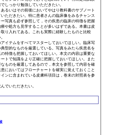
書でしっかり勉強していただきたい。
あるいはその前後においてやはり教科書のサブノート
ていただきたい。特に患者さんの臨床像をみるチャンス
ラー写真も必ず参照して，その疾患の臨床の特徴を把握
治療や処方も見学することが多いはずである。本書は皮
を取り入れてある。これも実際に経験したものと比較
い。
アイテムをすべてマスターしておいてほしい。臨床写
つ典型的なものを厳選している。写真をみたら疾患名を
真の特徴も把握しておいてほしい。本文の内容は重要な
ャートで知識をより正確に把握しておいてほしい。また
要なものを厳選してあるので，本文を参照して内容を確
疾患においてはフローチャートを確実に覚えておくこと
ラインに含まれている皮膚科項目は，巻末の対照表を参
んでいただきたい。
候