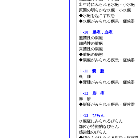
出生時にみられる水疱・小水疱
原因の明らかな水疱・小水疱
◆水疱を起こす疾患
◆水疱がみられる疾患・症候群
Ⅰ-10 膿疱，血疱
無菌性の膿疱
細菌性の膿疱
真菌性の膿疱
◆膿疱の病態
◆膿疱がみられる疾患・症候群
Ⅰ-11 嚢 腫
嚢 腫
◆嚢腫がみられる疾患・症候群
Ⅰ-12 膨 疹
膨 疹
◆膨疹がみられる疾患・症候群
Ⅰ-13 びらん
水疱症にみられるびらん
部位が特徴的なびらん
感染性のびらん
◆びらんがみられる疾患・症候