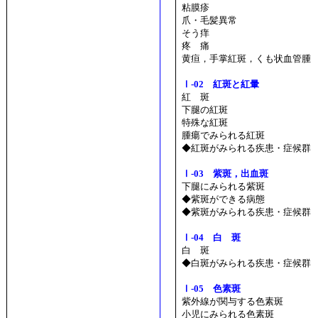
粘膜疹
爪・毛髪異常
そう痒
疼 痛
黄疸，手掌紅斑，くも状血管腫
Ⅰ-02 紅斑と紅暈
紅 斑
下腿の紅斑
特殊な紅斑
腫瘍でみられる紅斑
◆紅斑がみられる疾患・症候群
Ⅰ-03 紫斑，出血斑
下腿にみられる紫斑
◆紫斑ができる病態
◆紫斑がみられる疾患・症候群
Ⅰ-04 白 斑
白 斑
◆白斑がみられる疾患・症候群
Ⅰ-05 色素斑
紫外線が関与する色素斑
小児にみられる色素斑