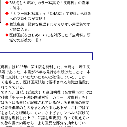
◆
788点もの豊富なカラー写真で「皮膚科」の臨床
に迫る。
◆
「カラー臨床写真」＋「CHART」で視診から診断
へのプロセスが直結！
◆
難読疾患・難解な用語もわかりやすい用語集です
ぐ頭に入る。
◆
医師国試をはじめCBTにも対応した「皮膚科」領
域での必携の一冊！
科」は1985年に第１版を発刊した。当時は，若手皮
共著であった。本書が25年も発行され続けたことは，本
諸君に支持していただいたものと確信している。しか
しく進歩した。医師国家試験で要求される知識は格段に
られてきている。
てきた川田 暁（近畿大）と森田明理（名古屋市大）の2
教科書「チャート医師国試対策 カラー 皮膚科」を刊
書はあらゆる事項が記載されているが，ある事項の重要
た必要最低限のものをまとめた本もあるが，これでは字
容をきちんと理解しにくい。さまざまなレベルの試験問
と病態を理解した上で，知識を重要度に沿って覚えてい
常の教科書の内容から，より重要な部分を抽出してい