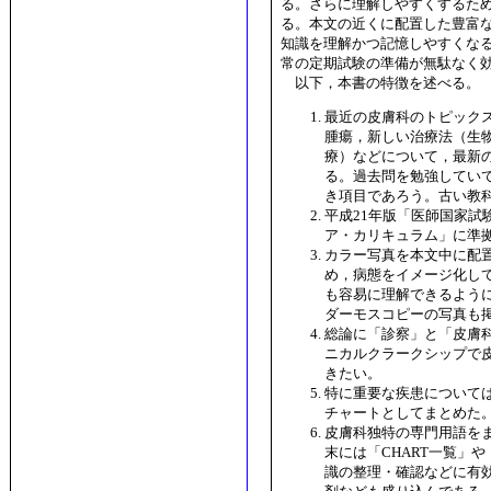
る。さらに理解しやすくするた
る。本文の近くに配置した豊富
知識を理解かつ記憶しやすくな
常の定期試験の準備が無駄なく
以下，本書の特徴を述べる。
最近の皮膚科のトピック
腫瘍，新しい治療法（生
療）などについて，最新
る。過去問を勉強してい
き項目であろう。古い教
平成21年版「医師国家試
ア・カリキュラム」に準
カラー写真を本文中に配
め，病態をイメージ化し
も容易に理解できるよう
ダーモスコピーの写真も
総論に「診察」と「皮膚
ニカルクラークシップで
きたい。
特に重要な疾患について
チャートとしてまとめた
皮膚科独特の専門用語を
末には「CHART一覧」
識の整理・確認などに有