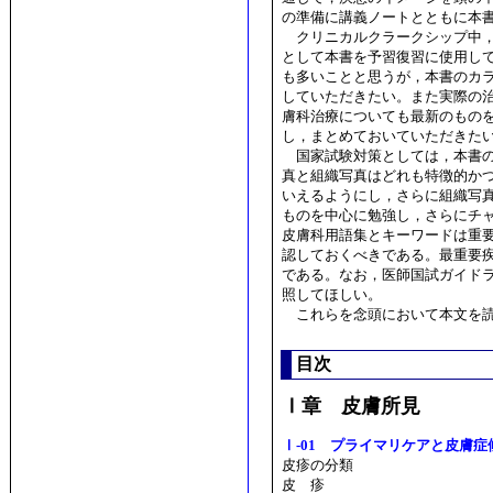
の準備に講義ノートとともに本
クリニカルクラークシップ中，
として本書を予習復習に使用し
も多いことと思うが，本書のカ
していただきたい。また実際の
膚科治療についても最新のもの
し，まとめておいていただきた
国家試験対策としては，本書の
真と組織写真はどれも特徴的か
いえるようにし，さらに組織写
ものを中心に勉強し，さらにチ
皮膚科用語集とキーワードは重
認しておくべきである。最重要
である。なお，医師国試ガイド
照してほしい。
これらを念頭において本文を読
目次
Ⅰ章 皮膚所見
Ⅰ-01 プライマリケアと皮膚症
皮疹の分類
皮 疹