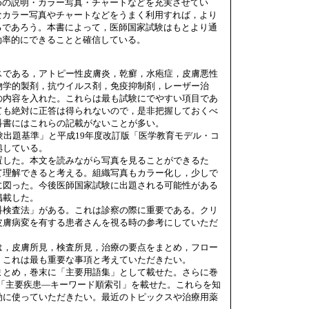
めの説明・カラー写真・チャートなどを充実させてい
なカラー写真やチャートなどをうまく利用すれば，より
るであろう。本書によって，医師国家試験はもとより通
効率的にできることと確信している。
スである，アトピー性皮膚炎，乾癬，水疱症，皮膚悪性
物学的製剤，抗ウイルス剤，免疫抑制剤，レーザー治
の内容を入れた。これらは最も試験にでやすい項目であ
ても絶対に正答は得られないので，是非把握しておくべ
科書にはこれらの記載がないことが多い。
験出題基準」と平成19年度改訂版「医学教育モデル・コ
拠している。
置した。本文を読みながら写真を見ることができるた
て理解できると考える。組織写真もカラー化し，少しで
に図った。今後医師国家試験に出題される可能性がある
掲載した。
科検査法」がある。これは診察の際に重要である。クリ
皮膚病変を有する患者さんを視る時の参考にしていただ
は，皮膚所見，検査所見，治療の要点をまとめ，フロー
。これは最も重要な事項と考えていただきたい。
まとめ，巻末に「主要用語集」として載せた。さらに巻
や「主要疾患―キーワード順索引」を載せた。これらを知
効に使っていただきたい。最近のトピックスや治療用薬