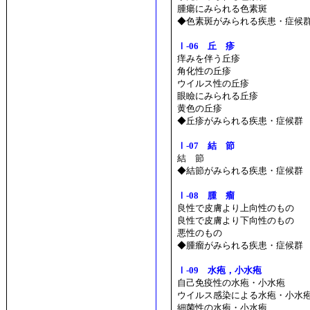
腫瘍にみられる色素斑
◆色素斑がみられる疾患・症候
Ⅰ-06 丘 疹
痒みを伴う丘疹
角化性の丘疹
ウイルス性の丘疹
眼瞼にみられる丘疹
黄色の丘疹
◆丘疹がみられる疾患・症候群
Ⅰ-07 結 節
結 節
◆結節がみられる疾患・症候群
Ⅰ-08 腫 瘤
良性で皮膚より上向性のもの
良性で皮膚より下向性のもの
悪性のもの
◆腫瘤がみられる疾患・症候群
Ⅰ-09 水疱，小水疱
自己免疫性の水疱・小水疱
ウイルス感染による水疱・小水
細菌性の水疱・小水疱