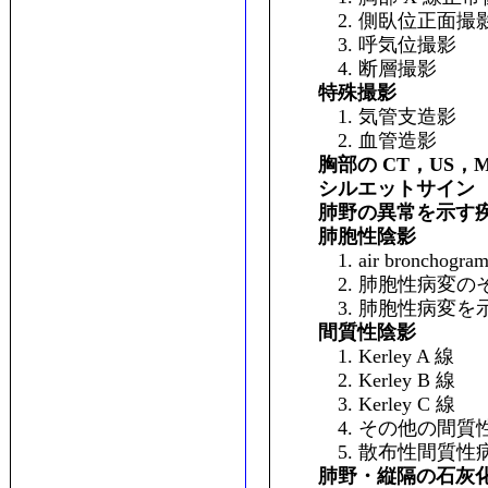
2. 側臥位正面撮
3. 呼気位撮影
4. 断層撮影
特殊撮影
1. 気管支造影
2. 血管造影
胸部の CT，US，M
シルエットサイン
肺野の異常を示す
肺胞性陰影
1. air bronchogra
2. 肺胞性病変の
3. 肺胞性病変を
間質性陰影
1. Kerley A 線
2. Kerley B 線
3. Kerley C 線
4. その他の間質
5. 散布性間質性病
肺野・縦隔の石灰