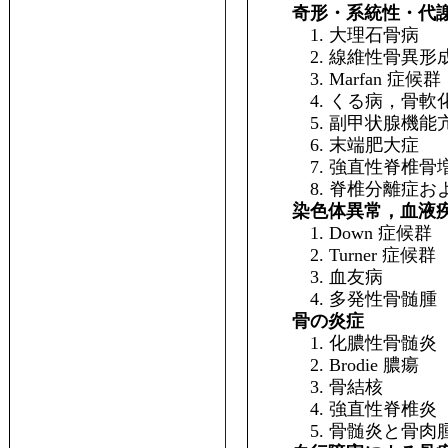
奇形・系統性・代
1. 大理石骨病
2. 線維性骨異形
3. Marfan 症候群
4. くる病，骨軟
5. 副甲状腺機能
6. 末端肥大症
7. 強直性脊椎骨
8. 脊椎分離症およ
染色体異常，血液
1. Down 症候群
2. Turner 症候群
3. 血友病
4. 多発性骨髄腫
骨の炎症
1. 化膿性骨髄炎
2. Brodie 膿瘍
3. 骨結核
4. 強直性脊椎炎
5. 骨髄炎と骨肉