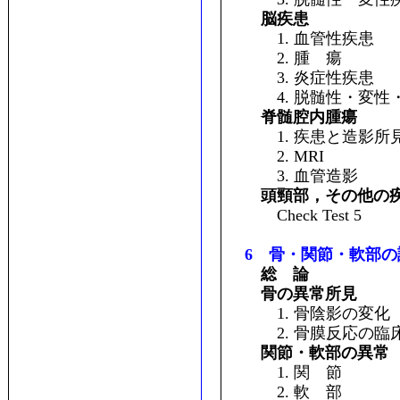
脳疾患
1. 血管性疾患
2. 腫 瘍
3. 炎症性疾患
4. 脱髄性・変性
脊髄腔内腫瘍
1. 疾患と造影所
2. MRI
3. 血管造影
頭頸部，その他の
Check Test 5
6 骨・関節・軟部の
総 論
骨の異常所見
1. 骨陰影の変化
2. 骨膜反応の臨
関節・軟部の異常
1. 関 節
2. 軟 部