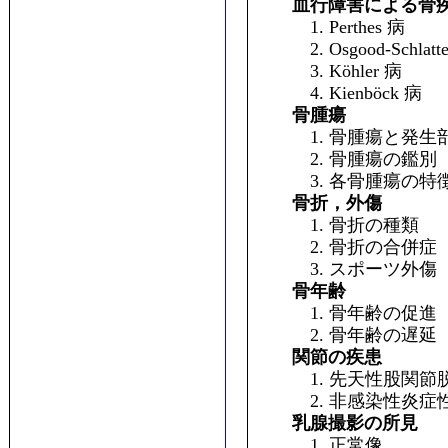
血行障害による骨
1. Perthes 病
2. Osgood-Schlatte
3. Köhler 病
4. Kienböck 病
骨腫瘍
1. 骨腫瘍と発生
2. 骨腫瘍の鑑別
3. 各骨腫瘍の特
骨折，外傷
1. 骨折の種類
2. 骨折の合併症
3. スポーツ外傷
骨年齢
1. 骨年齢の促進
2. 骨年齢の遅延
関節の疾患
1. 先天性股関節
2. 非感染性炎症
乳腺撮影の所見
1. 正常像