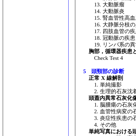
13. 大動脈瘤
14. 大動脈炎
15. 腎血管性高血
16. 大静脈分枝の
17. 四肢血管の疾
18. 冠動脈の疾患
19. リンパ系の異
胸部，循環器疾患と
Check Test 4
5 頭頸部の診断
正常 X 線解剖
1. 単純撮影
2. 生理的石灰沈
頭蓋内異常石灰化
1. 脳腫瘍の石灰
2. 血管性病変の
3. 炎症性疾患の
4. その他
単純写真における