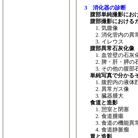
3 消化器の診断
腹部単純撮影にお
腹部撮影における
1. 気腹像
2. 消化管内の異
3. イレウス
腹部異常石灰化像
1. 血管壁の石灰
2. 脾・肝・膵の
3. その他の腹部
単純写真で分かる
1. 腹腔内の液体
2. 異常ガス像
3. 臓器腫大
食道と造影
1. 憩室と閉塞
2. 食道腫瘍
3. 食道の機能異常
4. 食道静脈瘤
胃と造影