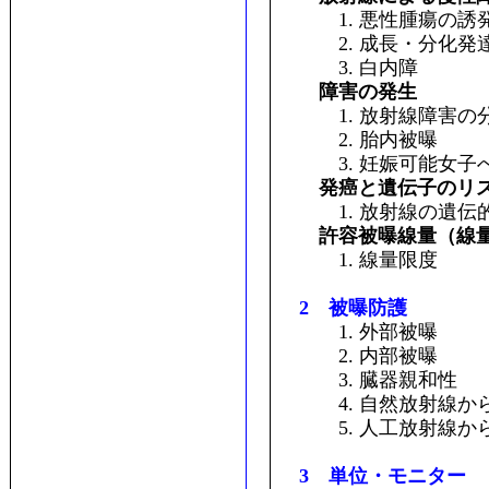
1. 悪性腫瘍の誘
2. 成長・分化発
3. 白内障
障害の発生
1. 放射線障害の
2. 胎内被曝
3. 妊娠可能女子への
発癌と遺伝子のリ
1. 放射線の遺伝
許容被曝線量（線
1. 線量限度
2 被曝防護
1. 外部被曝
2. 内部被曝
3. 臓器親和性
4. 自然放射線か
5. 人工放射線か
3 単位・モニター