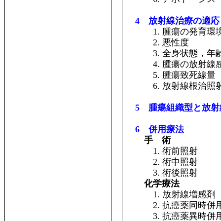
4 放射線治療の適応
1. 腫瘍の発育環
2. 悪性度
3. 全身状態，年
4. 腫瘍の放射線
5. 腫瘍致死線量
6. 放射線根治照
5 腫瘍組織型と放射
6 併用療法
手 術
1. 術前照射
2. 術中照射
3. 術後照射
化学療法
1. 放射線増感剤
2. 抗癌薬同時併
3. 抗癌薬異時併