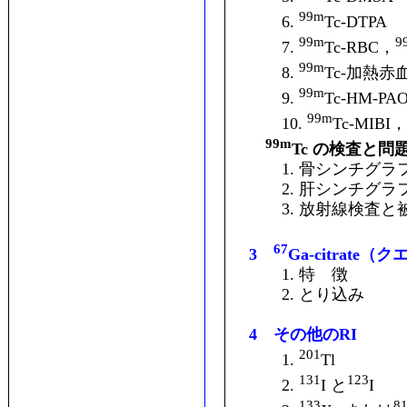
99m
6.
Tc-DTPA
99m
9
7.
Tc-RBC，
99m
8.
Tc-加熱赤
99m
9.
Tc-HM-PA
99m
10.
Tc-MIBI，
99m
Tc の検査と問
1. 骨シンチグラ
2. 肝シンチグラ
3. 放射線検査と
67
3
Ga-citrate
1. 特 徴
2. とり込み
4 その他のRI
201
1.
Tl
131
123
2.
I と
I
133
8