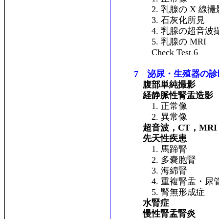
2. 乳腺の X 線撮
3. 石灰化所見
4. 乳腺の超音波
5. 乳腺の MRI
Check Test 6
7 泌尿・生殖器の診
腹部単純撮影
経静脈性腎盂造影
1. 正常像
2. 異常像
超音波，CT，MRI
先天性疾患
1. 馬蹄腎
2. 多嚢胞腎
3. 海綿腎
4. 重複腎盂・尿
5. 腎無形成症
水腎症
慢性腎盂腎炎