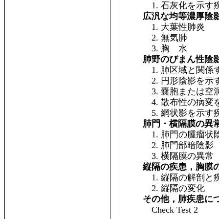
1. 石灰化を示す
広汎な均等濃厚陰
1. 大葉性肺炎
2. 無気肺
3. 胸 水
肺野のびまん性陰
1. 肺区域と関係す
2. 円形陰影を示
3. 嚢胞または空洞
4. 散布性の病変
5. 網状影を示す
肺門・横隔膜の異
1. 肺門の腫瘤状
2. 肺門部暗陰影
3. 横隔膜の異常
縦隔の疾患，胸膜
1. 縦隔の解剖と疾
2. 縦隔の変化
その他，肺疾患に
Check Test 2