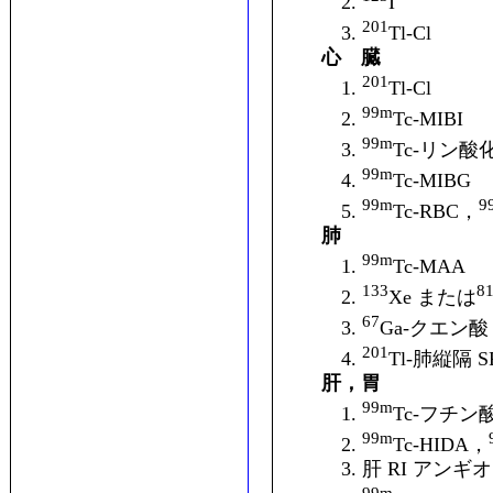
2.
I
201
3.
Tl-Cl
心 臓
201
1.
Tl-Cl
99m
2.
Tc-MIBI
99m
3.
Tc-リン酸
99m
4.
Tc-MIBG
99m
9
5.
Tc-RBC，
肺
99m
1.
Tc-MAA
133
8
2.
Xe または
67
3.
Ga-クエン酸
201
4.
Tl-肺縦隔 S
肝，胃
99m
1.
Tc-フチン
99m
2.
Tc-HIDA，
3. 肝 RI アンギ
99m
－