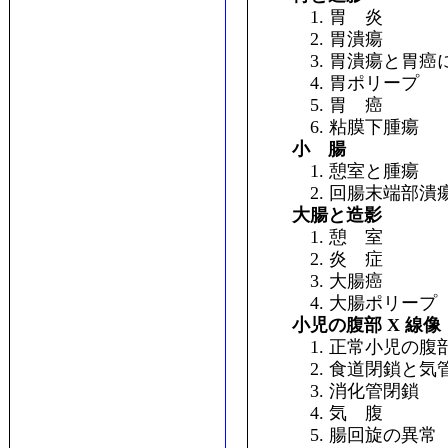
1. 胃 炎
2. 胃潰瘍
3. 胃潰瘍と胃癌に
4. 胃ポリープ
5. 胃 癌
6. 粘膜下腫瘍
小 腸
1. 憩室と腫瘍
2. 回腸末端部潰
大腸と造影
1. 憩 室
2. 炎 症
3. 大腸癌
4. 大腸ポリープ
小児の腹部 X 線像
1. 正常小児の腹部 
2. 食道閉鎖と気
3. 消化管閉鎖
4. 気 腹
5. 腸回旋の異常