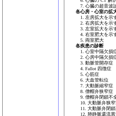
6. 心臓の CT 解
7. 心臓の超音波
各心房・心室の拡
1. 左房拡大を示
2. 右房拡大を示
3. 左室拡大を示
4. 右室肥大を示
5. 両室肥大
各疾患の診断
1. 心室中隔欠損
2. 心房中隔欠損
3. 動脈管開存症
4. Fallot 四徴症
5. 心筋症
6. 大血管転位
7. 大動脈縮窄症
8. 僧帽弁狭窄症
9. 僧帽弁閉鎖不
10. 大動脈弁狭窄
11. 大動脈弁閉鎖
12. 肺静脈還流異