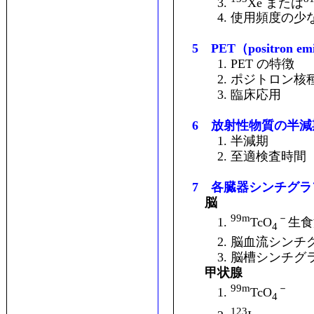
3.
Xe または
4. 使用頻度の少
5 PET（positron emi
1. PET の特徴
2. ポジトロン核
3. 臨床応用
6 放射性物質の半
1. 半減期
2. 至適検査時間
7 各臓器シンチグラ
脳
99m
－
1.
TcO
生食
4
2. 脳血流シンチ
3. 脳槽シンチグ
甲状腺
99m
－
1.
TcO
4
123