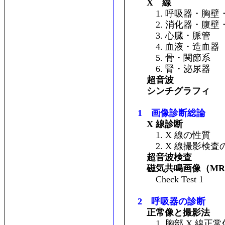
X 線
1. 呼吸器・胸壁
2. 消化器・腹壁
3. 心臓・脈管
4. 血液・造血器
5. 骨・関節系
6. 腎・泌尿器
超音波
シンチグラフィ
1 画像診断総論
X 線診断
1. X 線の性質
2. X 線撮影検査
超音波検査
磁気共鳴画像（MR
Check Test 1
2 呼吸器の診断
正常像と撮影法
1. 胸部 X 線正常