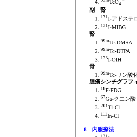
4.
TcO
4
副 腎
131
1.
I-アドステ
131
2.
I-MIBG
腎
99m
1.
Tc-DMSA
99m
2.
Tc-DTPA
123
3.
I-OIH
骨
99m
1.
Tc-リン酸
腫瘍シンチグラフ
18
1.
F-FDG
67
2.
Ga-クエン酸
201
3.
Tl-Cl
111
4.
In-Cl
8 内服療法
131