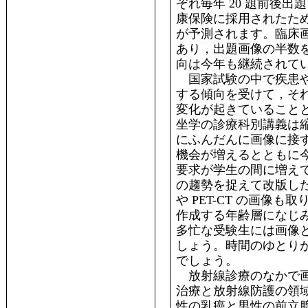
ぞれ毎年 20 題前後出題さ
康保険に採用されたた
が予測されます。臨床
あり，出題画像の半数
向は今年も継続されて
国家試験の中で疾患や
する傾向を受けて，そ
変化が起きていること
坐学の診療科別講義は
にふんだんに画像に接
機会が増えるとともに
要求が学生の間に増え
の趨勢を捉えて改版した
や PET-CT の画像
作成する年齢層になじ
多忙な受験生には画像
しょう。時間のゆとり
でしょう。
放射線診療のなかで画
治療と放射線防護の領
性の乳癌と男性の前立