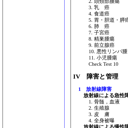
2. 頭頸部腫瘍
3. 乳 癌
4. 食道癌
5. 胃・胆道・膵
6. 肺 癌
7. 子宮癌
8. 精巣腫瘍
9. 前立腺癌
10. 悪性リンパ腫
11. 小児腫瘍
Check Test 10
IV 障害と管理
1 放射線障害
放射線による急性
1. 骨髄，血液
2. 生殖腺
3. 皮 膚
4. 全身被曝
放射線による慢性