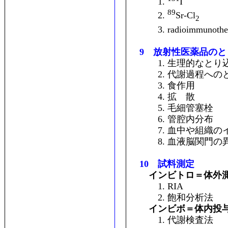
1.
I
89
2.
Sr-Cl
2
3. radioimmunother
9 放射性医薬品のと
1. 生理的なとり
2. 代謝過程への
3. 食作用
4. 拡 散
5. 毛細管塞栓
6. 管腔内分布
7. 血中や組織のイ
8. 血液脳関門の
10 試料測定
インビトロ＝体外
1. RIA
2. 飽和分析法
インビボ＝体内投
1. 代謝検査法