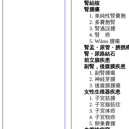
腎結核
腎腫瘍
1. 単純性腎嚢胞
2. 多嚢胞腎
3. 腎過誤腫
4. 腎 癌
5. Wilms 腫瘍
腎盂・尿管・膀胱
腎・尿路結石
前立腺疾患
副腎，後腹膜疾患
1. 副腎腫瘍
2. 神経芽腫
3. 後腹膜腫瘍
女性生殖器疾患
1. 子宮筋腫
2. 子宮腺筋症
3. 子宮体癌
4. 子宮頸癌
5. 卵巣嚢腫