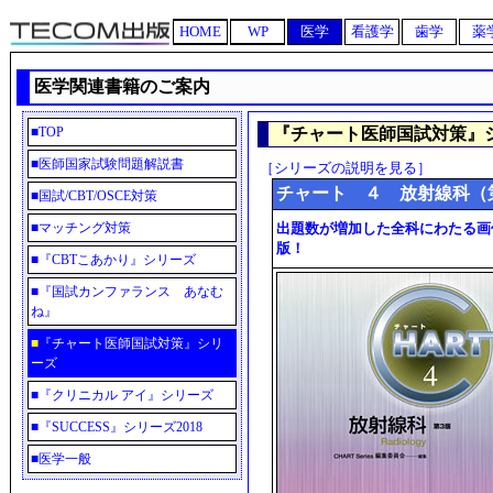
HOME
WP
医学
看護学
歯学
薬
医学関連書籍のご案内
■
TOP
『チャート医師国試対策』
■
医師国家試験問題解説書
［シリーズの説明を見る］
チャート ４ 放射線科（
■
国試/CBT/OSCE対策
■
マッチング対策
出題数が増加した全科にわたる画
版！
■
『CBTこあかり』シリーズ
■
『国試カンファランス あなむ
ね』
■
『チャート医師国試対策』シリ
ーズ
■
『クリニカル アイ』シリーズ
■
『SUCCESS』シリーズ2018
■
医学一般