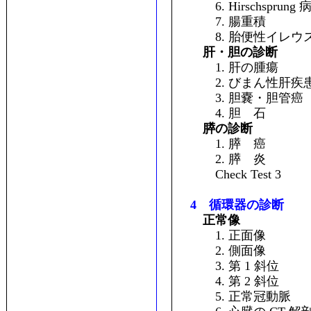
6. Hirschsprung 
7. 腸重積
8. 胎便性イレウ
肝・胆の診断
1. 肝の腫瘍
2. びまん性肝疾
3. 胆嚢・胆管癌
4. 胆 石
膵の診断
1. 膵 癌
2. 膵 炎
Check Test 3
4 循環器の診断
正常像
1. 正面像
2. 側面像
3. 第 1 斜位
4. 第 2 斜位
5. 正常冠動脈