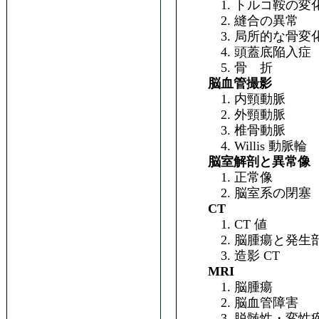
1. トルコ鞍の変
2. 縫合の異常
3. 局所的な骨変
4. 頭蓋底陥入症
5. 骨 折
脳血管撮影
1. 内頸動脈
2. 外頸動脈
3. 椎骨動脈
4. Willis 動脈輪
脳室解剖と異常像
1. 正常像
2. 脳室系の閉塞
CT
1. CT 値
2. 脳腫瘍と発生
3. 造影 CT
MRI
1. 脳腫瘍
2. 脳血管障害
3. 脱髄性・変性