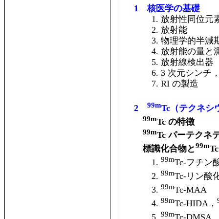
1 核医学の基礎
1. 放射性同位元
2. 放射能
3. 物理学的半減
4. 放射能の量と
5. 放射線検出器
6. 3 次元シンチ，R
7. RI の製造
99m
2
Tc（テクネシウ
99m
Tc の特徴
99m
Tc パーテクネ
99m
標識化合物と
Tc
99m
1.
Tc-フチン
99m
2.
Tc-リン酸
99m
3.
Tc-MAA
99m
4.
Tc-HIDA，
99m
5.
Tc-DMSA