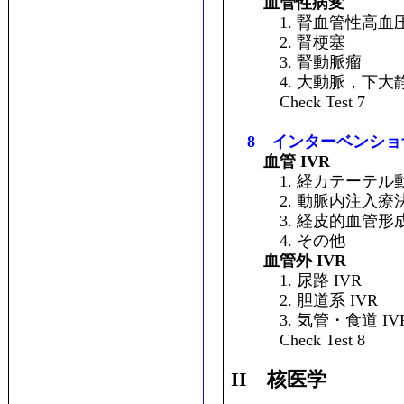
血管性病変
1. 腎血管性高血
2. 腎梗塞
3. 腎動脈瘤
4. 大動脈，下大
Check Test 7
8 インターベンシ
血管 IVR
1. 経カテーテル
2. 動脈内注入療
3. 経皮的血管形
4. その他
血管外 IVR
1. 尿路 IVR
2. 胆道系 IVR
3. 気管・食道 IV
Check Test 8
II 核医学