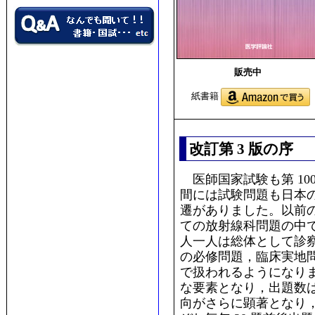
販売中
紙書籍
改訂第 3 版の序
医師国家試験も第 100
間には試験問題も日本
遷がありました。以前
ての放射線科問題の中
人一人は総体として診
の必修問題，臨床実地
で扱われるようになり
な要素となり，出題数
向がさらに顕著となり，