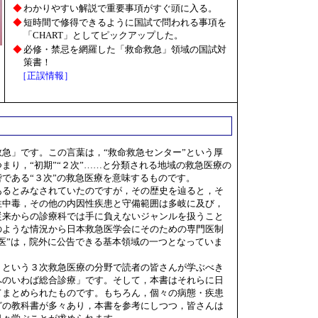
◆
わかりやすい解説で重要事項がすぐ頭に入る。
◆
短時間で修得できるように国試で問われる事項を
「CHART」としてピックアップした。
◆
必修・禁忌を網羅した「救命救急」領域の国試対
策書！
［正誤情報］
急」です。この言葉は，“救命救急センター”という厚
まり，“初期”“２次”……と分類される地域の救急医療の
である“３次”の救急医療を意味するものです。
るとみなされていたのですが，その歴史を辿ると，そ
性中毒，その他の内因性疾患と守備範囲は多岐に及び，
従来からの診療科では手に負えないジャンルを扱うこと
のような情況から日本救急医学会にそのための専門医制
医”は，院外に公告できる基本領域の一つとなっていま
という３次救急医療の分野で読者の皆さんが学ぶべき
へのいわば総合診療」です。そして，本書はそれらに日
てまとめられたものです。もちろん，個々の病態・疾患
どの教科書が多々あり，本書を参考にしつつ，皆さんは