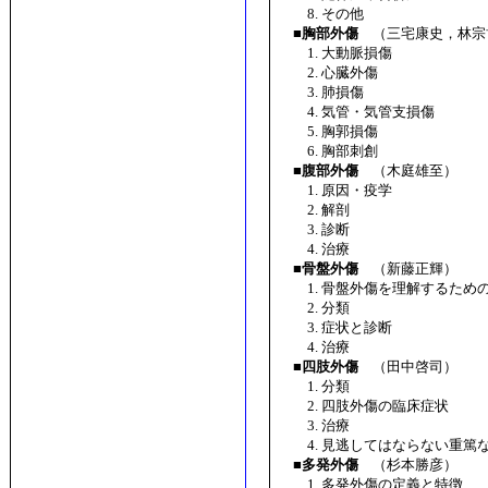
8. その他
■胸部外傷
（三宅康史，林宗
1. 大動脈損傷
2. 心臓外傷
3. 肺損傷
4. 気管・気管支損傷
5. 胸郭損傷
6. 胸部刺創
■腹部外傷
（木庭雄至）
1. 原因・疫学
2. 解剖
3. 診断
4. 治療
■骨盤外傷
（新藤正輝）
1. 骨盤外傷を理解するため
2. 分類
3. 症状と診断
4. 治療
■四肢外傷
（田中啓司）
1. 分類
2. 四肢外傷の臨床症状
3. 治療
4. 見逃してはならない重篤
■多発外傷
（杉本勝彦）
1. 多発外傷の定義と特徴