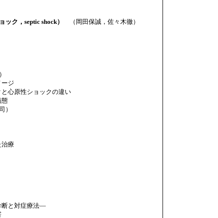
，septic shock）
（岡田保誠，佐々木徹）
）
メージ
クと心原性ショックの違い
病態
司）
た治療
診断と対症療法―
害