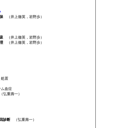
い
保
（井上徹英，岩野歩）
吸
（井上徹英，岩野歩）
理
（井上徹英，岩野歩）
と処置
ウム血症
（弘重壽一）
原因診断
（弘重壽一）