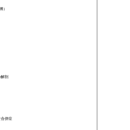
博）
の解剖
な合併症