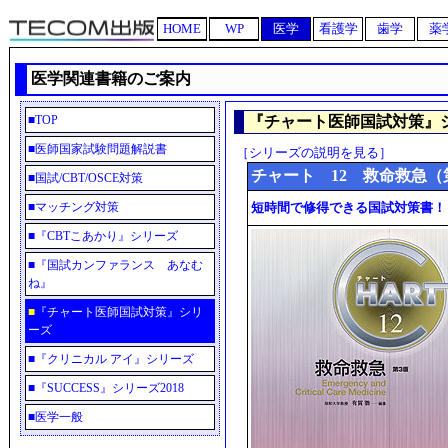
HOME
WP
医学
看護学
歯学
薬
医学関連書籍のご案内
■
TOP
『チャート医師国試対策』
■
医師国家試験問題解説書
［シリーズの説明を見る］
チャート 12 救命救急（
■
国試/CBT/OSCE対策
■
マッチング対策
短時間で修得できる国試対策書！
■
『CBTこあかり』シリーズ
■
『国試カンファランス あなむ
ね』
■
『チャート医師国試対策』シリ
ーズ
■
『クリニカル アイ』シリーズ
■
『SUCCESS』シリーズ2018
■
医学一般