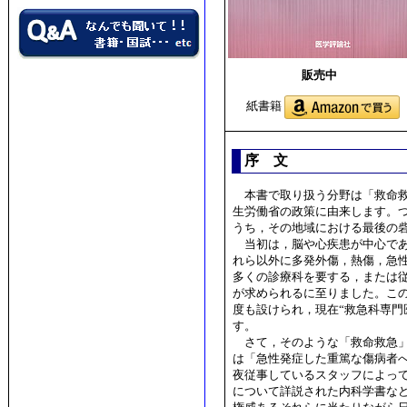
販売中
紙書籍
序 文
本書で取り扱う分野は「救命救
生労働省の政策に由来します。つ
うち，その地域における最後の砦
当初は，脳や心疾患が中心であ
れら以外に多発外傷，熱傷，急
多くの診療科を要する，または
が求められるに至りました。こ
度も設けられ，現在“救急科専門
す。
さて，そのような「救命救急」
は「急性発症した重篤な傷病者
夜従事しているスタッフによっ
について詳説された内科学書な