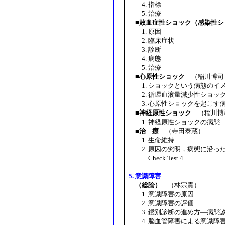
4. 指標
5. 治療
■敗血症性ショック（感染性ショック
1. 原因
2. 臨床症状
3. 診断
4. 病態
5. 治療
■心原性ショック
（稲川博司
1. ショックという病態のイ
2. 循環血液量減少性ショッ
3. 心原性ショックを起こす
■神経原性ショック
（稲川博
1. 神経原性ショックの病態
■治 療
（寺田泰蔵）
1. 生命維持
2. 原因の究明，病態に沿っ
Check Test 4
5. 意識障害
（総論）
（林宗貴）
1. 意識障害の原因
2. 意識障害の評価
3. 鑑別診断の進め方―病態
4. 脳血管障害による意識障