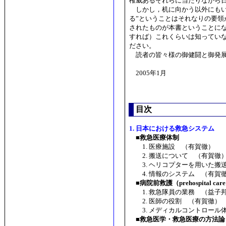
権威あるそれらに当たりながら
しかし，机に向かう以外にもい
る”ということはそれなりの要
されたものが本書ということに
すれば）これくらいは知ってい
ださい。
読者の皆々様の御健闘と御発展
2005年1月
目次
1. 日本における救急システム
■救急医療体制
1. 医療施設 （有賀徹）
2. 搬送について （有賀徹
3. ヘリコプターを用いた搬
4. 情報のシステム （有賀
■病院前救護（prehospital car
1. 救急隊員の業務 （益子
2. 医師の役割 （有賀徹）
3. メディカルコントロール
■救急医学・救急医療の方法論