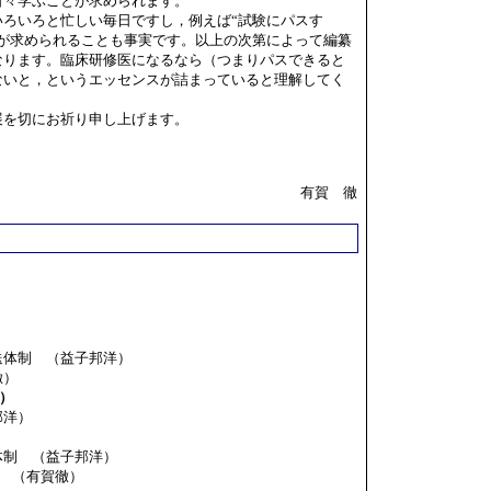
日々学ぶことが求められます。
ろいろと忙しい毎日ですし，例えば“試験にパスす
領が求められることも事実です。以上の次第によって編纂
なります。臨床研修医になるなら（つまりパスできると
ないと，というエッセンスが詰まっていると理解してく
を切にお祈り申し上げます。
有賀 徹
）
送体制 （益子邦洋）
徹）
e）
邦洋）
体制 （益子邦洋）
（有賀徹）