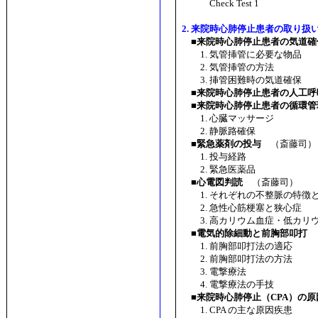
Check Test 1
2. 来院時心肺停止患者の取り扱
■来院時心肺停止患者の気道確
1. 気管挿管に必要な物品
2. 気管挿管の方法
3. 挿管困難時の気道確保
■来院時心肺停止患者の人工呼
■来院時心肺停止患者の循環管
1. 心臓マッサージ
2. 静脈路確保
■緊急薬剤の投与
（斎藤司）
1. 投与経路
2. 緊急医薬品
■心電図判読
（斎藤司）
1. それぞれの不整脈の特徴
2. 急性心筋梗塞と狭心症
3. 高カリウム血症・低カリ
■電気的除細動と前胸部叩打
1. 前胸部叩打法の適応
2. 前胸部叩打法の方法
3. 電撃療法
4. 電撃療法の手技
■来院時心肺停止（CPA）の
1. CPA の主な原因疾患