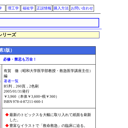
学
理工学
福祉学
正誤情報
購入方法
お問い合わせ
シリーズ
第3版）
 必修・禁忌も万全！
有賀 徹（昭和大学医学部教授・救急医学講座主任）
編
著者一覧
B5判，260頁，2色刷
2005/01/31発行
￥3,960（本体￥3,600+税￥360）
ISBN 978-4-87211-660-1
◆
最新のトピックスを大幅に取り入れて紙面を刷新
した。
◆
豊富なイラストで「救命救急」の臨床に迫る。