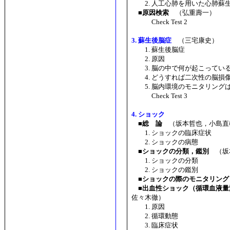
2. 人工心肺を用いた心肺蘇
■原因検索
（弘重壽一）
Check Test 2
3. 蘇生後脳症
（三宅康史）
1. 蘇生後脳症
2. 原因
3. 脳の中で何が起こってい
4. どうすれば二次性の脳損
5. 脳内環境のモニタリング
Check Test 3
4. ショック
■総 論
（坂本哲也，小島直
1. ショックの臨床症状
2. ショックの病態
■ショックの分類，鑑別
（坂
1. ショックの分類
2. ショックの鑑別
■ショックの際のモニタリング
■出血性ショック（循環血液量減少性
佐々木徹）
1. 原因
2. 循環動態
3. 臨床症状