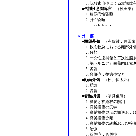
5. 低酸素血症による意識障
■代謝性意識障害
（秋田泰）
1. 糖尿病性昏睡
2. 肝性昏睡
Check Test 5
6. 外 傷
■頭部外傷
（有賀徹，豊田泉
1. 救命救急における頭部外
2. 分類
3. 一次性脳損傷と二次性脳
4. 脳ヘルニアと頭蓋内圧亢
5. 各論
6. 合併症，後遺症など
■顔面外傷
（松井恒太郎）
1. 総論
2. 各論
■脊髄損傷
（初見俊明）
1. 脊髄と神経根の解剖
2. 脊髄損傷の疫学
3. 脊髄損傷患者の搬送およ
4. 脊髄損傷分類
5. 脊髄損傷の診断および検
6. 治療
7. 随伴症，合併症