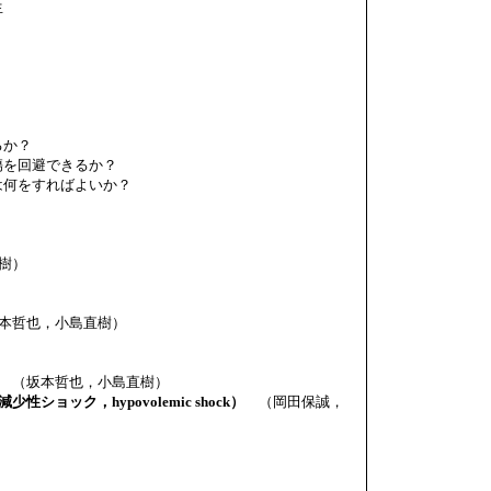
生
るか？
傷を回避できるか？
は何をすればよいか？
樹）
本哲也，小島直樹）
（坂本哲也，小島直樹）
ショック，hypovolemic shock）
（岡田保誠，